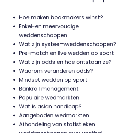
Hoe maken bookmakers winst?
Enkel-en meervoudige
weddenschappen
Wat zijn systeemweddenschappen?
Pre-match en live wedden op sport
Wat zijn odds en hoe ontstaan ze?
Waarom veranderen odds?
Mindset wedden op sport
Bankroll management
Populaire wedmarkten
Wat is asian handicap?
Aangeboden wedmarkten
Afhandeling van statistieken