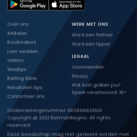
Over ons
WERK MET ONS
Artikelen
Word een Partner
Bookmakers
Word een tipper
Leer wedden
LEGAAL
Videos
Voorwaarden
Wedtips
Privacy
Betting Bible
Wat kost gokken jou?
Resultaten tips
Speel verantwoord. 18+
Contacteer ons
Ondernemingsnummer: BE0696633610
Copyright @ 2021 BetmanBegins. All rights
reserved.
Deze boodschap mag niet gedeeld worden met