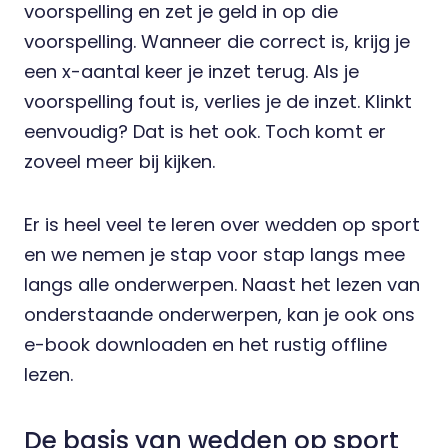
voorspelling en zet je geld in op die
voorspelling. Wanneer die correct is, krijg je
een x-aantal keer je inzet terug. Als je
voorspelling fout is, verlies je de inzet. Klinkt
eenvoudig? Dat is het ook. Toch komt er
zoveel meer bij kijken.
Er is heel veel te leren over wedden op sport
en we nemen je stap voor stap langs mee
langs alle onderwerpen. Naast het lezen van
onderstaande onderwerpen, kan je ook ons
e-book downloaden
en het rustig offline
lezen.
De basis van wedden op sport