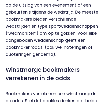
op de uitslag van een evenement of een
gebeurtenis tijdens de wedstrijd. De meeste
bookmakers bieden verschillende
wedstrijden en type sportweddenschappen
(‘wedmarkten’) om op te gokken. Voor elke
aangeboden weddenschap geeft een
bookmaker ‘
odds
’ (ook wel noteringen of
quoteringen genoemd).
Winstmarge bookmakers
verrekenen in de odds
Bookmakers verrekenen een winstmarge in
de odds. Stel dat bookies denken dat beide