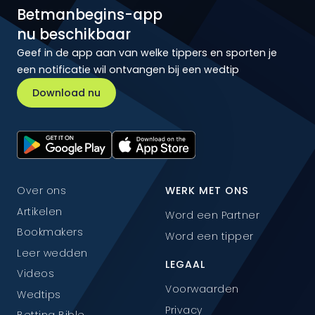
Betmanbegins-app
nu beschikbaar
Geef in de app aan van welke tippers en sporten je
een notificatie wil ontvangen bij een wedtip
Download nu
Over ons
WERK MET ONS
Artikelen
Word een Partner
Bookmakers
Word een tipper
Leer wedden
LEGAAL
Videos
Voorwaarden
Wedtips
Privacy