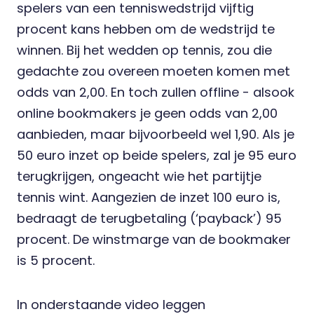
spelers van een tenniswedstrijd vijftig
procent kans hebben om de wedstrijd te
winnen. Bij het
wedden op tennis
, zou die
gedachte zou overeen moeten komen met
odds van 2,00. En toch zullen offline - alsook
online bookmakers je geen odds van 2,00
aanbieden, maar bijvoorbeeld wel 1,90. Als je
50 euro inzet op beide spelers, zal je 95 euro
terugkrijgen, ongeacht wie het partijtje
tennis wint. Aangezien de inzet 100 euro is,
bedraagt de terugbetaling (‘payback’) 95
procent. De winstmarge van de bookmaker
is 5 procent.
In onderstaande video leggen