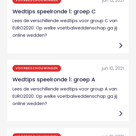
jun 12, 2021
VOORBESCHOUWINGEN
Wedtips speelronde 1: groep C
Lees de verschillende wedtips voor group C van
EURO2020. Op welke voetbalweddenschap ga jij
online wedden?
jun 10, 2021
VOORBESCHOUWINGEN
Wedtips speelronde 1: groep A
Lees de verschillende wedtips voor group A van
EURO2020. Op welke voetbalweddenschap ga jij
online wedden?