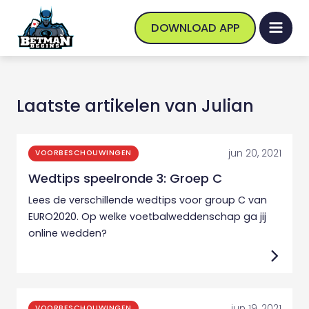
DOWNLOAD APP
Laatste artikelen van Julian
jun 20, 2021
VOORBESCHOUWINGEN
Wedtips speelronde 3: Groep C
Lees de verschillende wedtips voor group C van
EURO2020. Op welke voetbalweddenschap ga jij
online wedden?
jun 19, 2021
VOORBESCHOUWINGEN