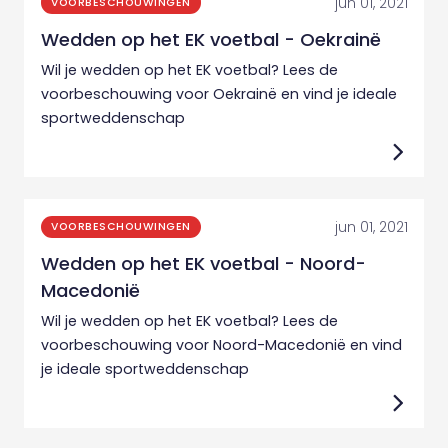
jun 01, 2021
VOORBESCHOUWINGEN
Wedden op het EK voetbal - Oekrainë
Wil je wedden op het EK voetbal? Lees de
voorbeschouwing voor Oekrainë en vind je ideale
sportweddenschap
jun 01, 2021
VOORBESCHOUWINGEN
Wedden op het EK voetbal - Noord-
Macedonië
Wil je wedden op het EK voetbal? Lees de
voorbeschouwing voor Noord-Macedonië en vind
je ideale sportweddenschap