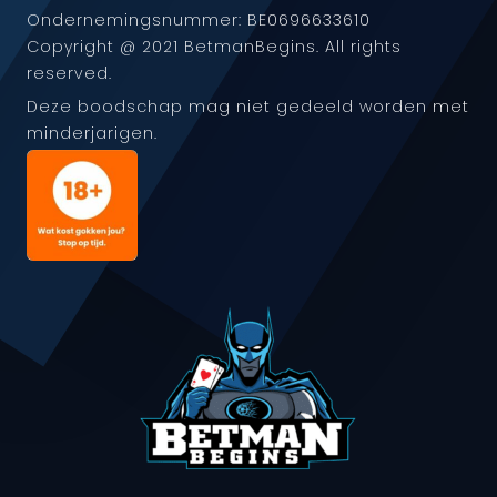
Ondernemingsnummer: BE0696633610
Copyright @ 2021 BetmanBegins. All rights
reserved.
Deze boodschap mag niet gedeeld worden met
minderjarigen.