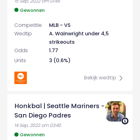
15 Sep, 2022
om
01:45
Gewonnen
Competitie
MLB - VS
Wedtip
A. Wainwright under 4,5
strikeouts
Odds
1.77
Units
3 (0.6%)
Bekijk wedtip
Honkbal
|
Seattle Mariners -
San Diego Padres
14 Sep, 2022
om
03:40
Gewonnen