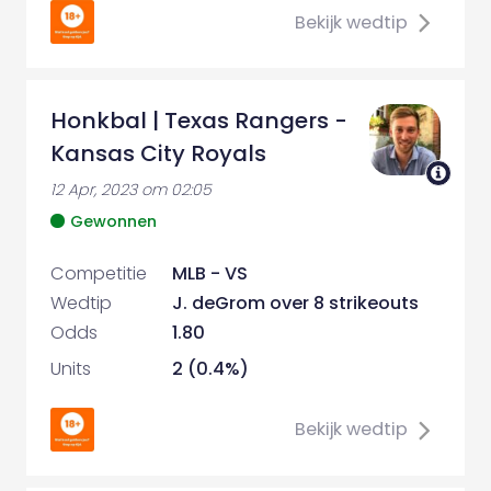
Bekijk wedtip
Honkbal
|
Texas Rangers -
Kansas City Royals
12 Apr, 2023
om
02:05
Gewonnen
Competitie
MLB - VS
Wedtip
J. deGrom over 8 strikeouts
Odds
1.80
Units
2 (0.4%)
Bekijk wedtip