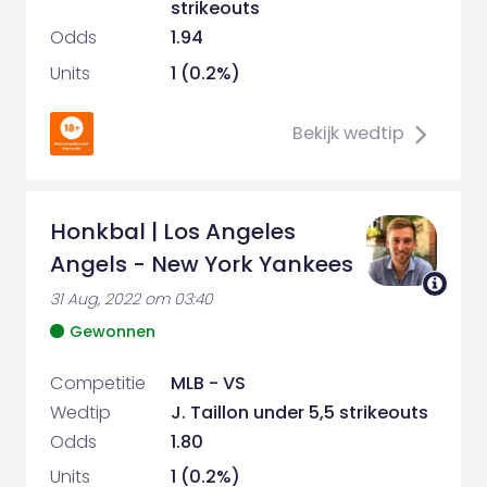
strikeouts
Odds
1.94
Units
1 (0.2%)
Bekijk wedtip
Honkbal
|
Los Angeles
Angels - New York Yankees
31 Aug, 2022
om
03:40
Gewonnen
Competitie
MLB - VS
Wedtip
J. Taillon under 5,5 strikeouts
Odds
1.80
Units
1 (0.2%)