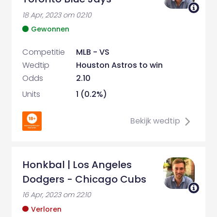
18 Apr, 2023
om
02:10
Gewonnen
Competitie
MLB - VS
Wedtip
Houston Astros to win
Odds
2.10
Units
1 (0.2%)
Bekijk wedtip
Honkbal
|
Los Angeles
Dodgers - Chicago Cubs
16 Apr, 2023
om
22:10
Verloren