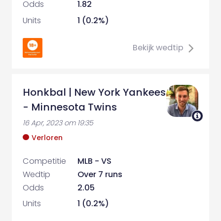
Odds
1.82
Units
1 (0.2%)
Bekijk wedtip
Honkbal
|
New York Yankees
- Minnesota Twins
16 Apr, 2023
om
19:35
Verloren
Competitie
MLB - VS
Wedtip
Over 7 runs
Odds
2.05
Units
1 (0.2%)