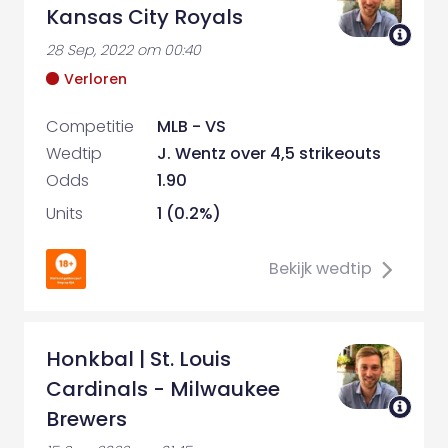
Kansas City Royals
28 Sep, 2022
om
00:40
Verloren
Competitie
MLB - VS
Wedtip
J. Wentz over 4,5 strikeouts
Odds
1.90
Units
1 (0.2%)
Bekijk wedtip
Honkbal
|
St. Louis
Cardinals - Milwaukee
Brewers