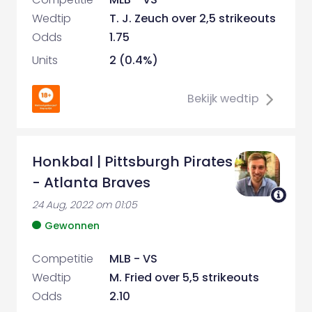
Wedtip
T. J. Zeuch over 2,5 strikeouts
Odds
1.75
Units
2 (0.4%)
Bekijk wedtip
Honkbal
|
Pittsburgh Pirates
- Atlanta Braves
24 Aug, 2022
om
01:05
Gewonnen
Competitie
MLB - VS
Wedtip
M. Fried over 5,5 strikeouts
Odds
2.10