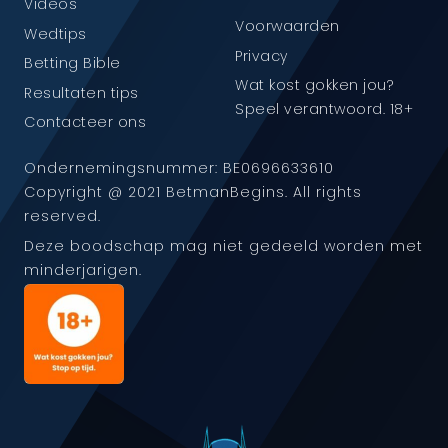
Videos
Voorwaarden
Wedtips
Privacy
Betting Bible
Wat kost gokken jou?
Resultaten tips
Speel verantwoord. 18+
Contacteer ons
Ondernemingsnummer: BE0696633610
Copyright @ 2021 BetmanBegins. All rights
reserved.
Deze boodschap mag niet gedeeld worden met
minderjarigen.