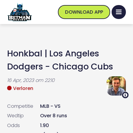
DOWNLOAD APP
Honkbal
|
Los Angeles
Dodgers - Chicago Cubs
16 Apr, 2023
om
22:10
Verloren
Competitie
MLB - VS
Wedtip
Over 8 runs
Odds
1.90