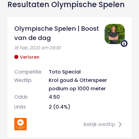
Resultaten
Olympische Spelen
Olympische Spelen
|
Boost
van de dag
18 Feb, 2022
om
09:30
Verloren
Competitie
Toto Special
Wedtip
Krol goud & Otterspeer
podium op 1000 meter
Odds
4.50
Units
2 (0.4%)
Bekijk wedtip