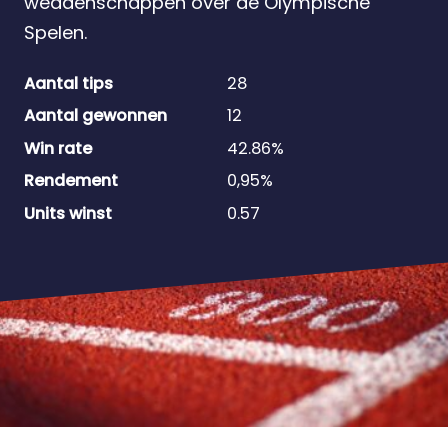
weddenschappen over de Olympische
Spelen.
Aantal tips
28
Aantal gewonnen
12
Win rate
42.86%
Rendement
0,95%
Units winst
0.57