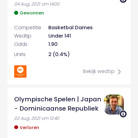
04 Aug, 2021
om
14:00
Gewonnen
Competitie
Basketbal Dames
Wedtip
Under 141
Odds
1.90
Units
2 (0.4%)
Bekijk wedtip
Olympische Spelen
|
Japan
- Dominicaanse Republiek
02 Aug, 2021
om
12:40
Verloren