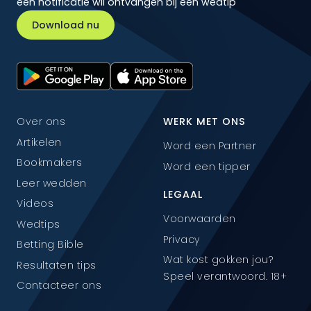
een notificatie wil ontvangen bij een wedtip
Download nu
Over ons
WERK MET ONS
Artikelen
Word een Partner
Bookmakers
Word een tipper
Leer wedden
LEGAAL
Videos
Voorwaarden
Wedtips
Privacy
Betting Bible
Wat kost gokken jou?
Resultaten tips
Speel verantwoord. 18+
Contacteer ons