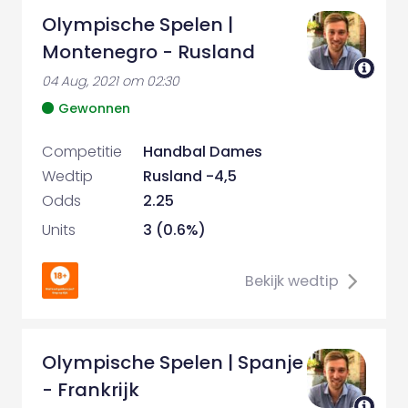
Olympische Spelen
|
Montenegro - Rusland
04 Aug, 2021
om
02:30
Gewonnen
Competitie
Handbal Dames
Wedtip
Rusland -4,5
Odds
2.25
Units
3 (0.6%)
Bekijk wedtip
Olympische Spelen
|
Spanje
- Frankrijk