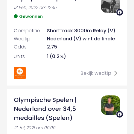
13 Feb, 2022
om
12:45
Gewonnen
Competitie
Shorttrack 3000m Relay (V)
Wedtip
Nederland (V) wint de finale
Odds
2.75
Units
1 (0.2%)
Bekijk wedtip
Olympische Spelen
|
Nederland over 34,5
medailles (Spelen)
21 Jul, 2021
om
00:00