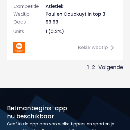
Competitie
Atletiek
Wedtip
Paulien Couckuyt in top 3
Odds
99.99
Units
1 (0.2%)
Bekijk wedtip
1
2
Volgende
Betmanbegins-app
nu beschikbaar
Geef in de app aan van welke tippers en sporten je