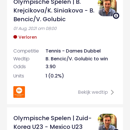
Olympische Spelen
|
B.
Krejcikova/K. Siniakova - B.
Bencic/V. Golubic
01 Aug, 2021
om
08:00
Verloren
Competitie
Tennis - Dames Dubbel
Wedtip
B. Bencic/V. Golubic to win
Odds
3.90
Units
1 (0.2%)
Bekijk wedtip
Olympische Spelen
|
Zuid-
Korea U23 - Mexico U23