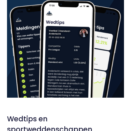
Wedtips en
sportweddenschappen