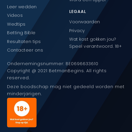
Leer wedden
LEGAAL
Videos
Voorwaarden
Wedtips
Privacy
Betting Bible
Wat kost gokken jou?
Resultaten tips
Speel verantwoord. 18+
Contacteer ons
Ondernemingsnummer: BE0696633610
Copyright @ 2021 BetmanBegins. All rights
reserved.
Deze boodschap mag niet gedeeld worden met
minderjarigen.