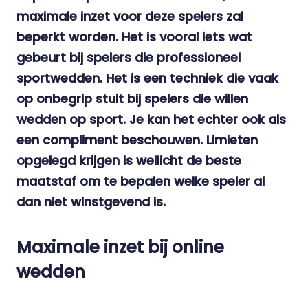
maximale inzet voor deze spelers zal
beperkt worden. Het is vooral iets wat
gebeurt bij spelers die
professioneel
sportwedden
. Het is een techniek die vaak
op onbegrip stuit bij spelers die willen
wedden op sport. Je kan het echter ook als
een compliment beschouwen. Limieten
opgelegd krijgen is wellicht de beste
maatstaf om te bepalen welke speler al
dan niet winstgevend is.
Maximale inzet bij online
wedden