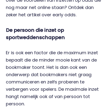
over de voordelen van inzetten op odds die
nog maar net online staan? Ontdek dan
zeker het artikel over
early odds
.
De persoon die inzet op
sportweddenschappen
Er is ook een factor die de maximum inzet
bepaalt die de minder mooie kant van de
bookmaker toont. Het is dan ook een
onderwerp dat bookmakers niet graag
communiceren en zelfs proberen te
verbergen voor spelers. De maximale inzet
hangt namelijk ook af van persoon tot
persoon.