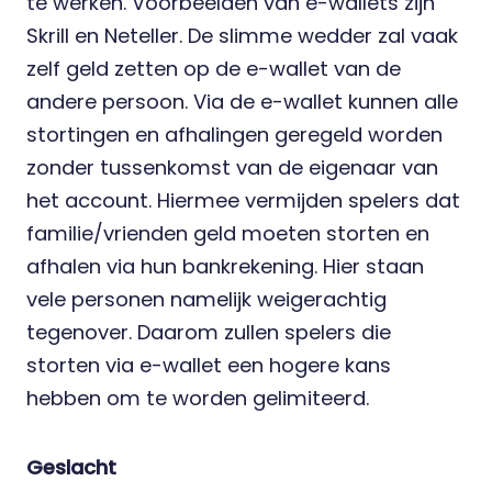
te werken. Voorbeelden van e-wallets zijn
Skrill en Neteller. De slimme wedder zal vaak
zelf geld zetten op de e-wallet van de
andere persoon. Via de e-wallet kunnen alle
stortingen en afhalingen geregeld worden
zonder tussenkomst van de eigenaar van
het account. Hiermee vermijden spelers dat
familie/vrienden geld moeten storten en
afhalen via hun bankrekening. Hier staan
vele personen namelijk weigerachtig
tegenover. Daarom zullen spelers die
storten via e-wallet een hogere kans
hebben om te worden gelimiteerd.
Geslacht