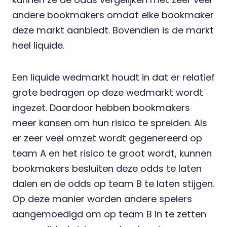
andere bookmakers omdat elke bookmaker
deze markt aanbiedt. Bovendien is de markt
heel liquide.
Een liquide wedmarkt houdt in dat er relatief
grote bedragen op deze wedmarkt wordt
ingezet. Daardoor hebben bookmakers
meer kansen om hun risico te spreiden. Als
er zeer veel omzet wordt gegenereerd op
team A en het risico te groot wordt, kunnen
bookmakers besluiten deze odds te laten
dalen en de odds op team B te laten stijgen.
Op deze manier worden andere spelers
aangemoedigd om op team B in te zetten