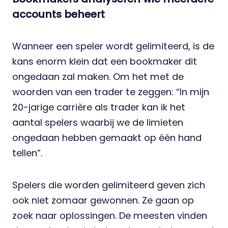
accounts beheert
Wanneer een speler wordt gelimiteerd, is de
kans enorm klein dat een bookmaker dit
ongedaan zal maken. Om het met de
woorden van een trader te zeggen: “In mijn
20-jarige carrière als trader kan ik het
aantal spelers waarbij we de limieten
ongedaan hebben gemaakt op één hand
tellen”.
Spelers die worden gelimiteerd geven zich
ook niet zomaar gewonnen. Ze gaan op
zoek naar oplossingen. De meesten vinden