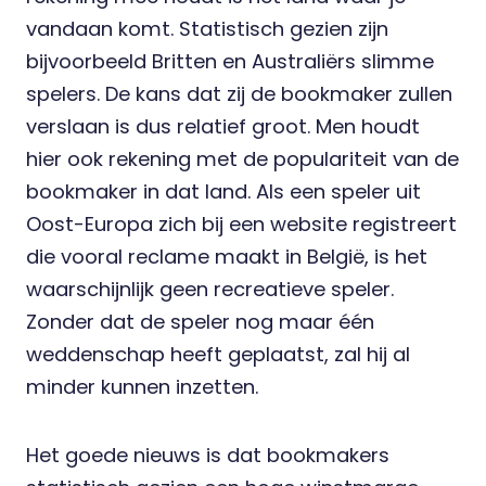
vandaan komt. Statistisch gezien zijn
bijvoorbeeld Britten en Australiërs slimme
spelers. De kans dat zij de bookmaker zullen
verslaan is dus relatief groot. Men houdt
hier ook rekening met de populariteit van de
bookmaker in dat land. Als een speler uit
Oost-Europa zich bij een website registreert
die vooral reclame maakt in België, is het
waarschijnlijk geen recreatieve speler.
Zonder dat de speler nog maar één
weddenschap heeft geplaatst, zal hij al
minder kunnen inzetten.
Het goede nieuws is dat bookmakers