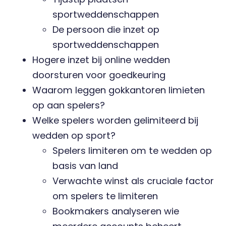
sportweddenschappen
De persoon die inzet op
sportweddenschappen
Hogere inzet bij online wedden
doorsturen voor goedkeuring
Waarom leggen gokkantoren limieten
op aan spelers?
Welke spelers worden gelimiteerd bij
wedden op sport?
Spelers limiteren om te wedden op
basis van land
Verwachte winst als cruciale factor
om spelers te limiteren
Bookmakers analyseren wie