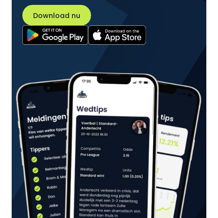
Download nu