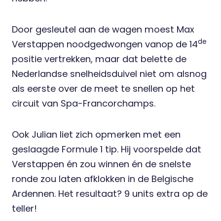
Door gesleutel aan de wagen moest Max
de
Verstappen noodgedwongen vanop de 14
positie vertrekken, maar dat belette de
Nederlandse snelheidsduivel niet om alsnog
als eerste over de meet te snellen op het
circuit van Spa-Francorchamps.
Ook Julian liet zich opmerken met een
geslaagde Formule 1 tip. Hij voorspelde dat
Verstappen én zou winnen én de snelste
ronde zou laten afklokken in de Belgische
Ardennen. Het resultaat? 9 units extra op de
teller!