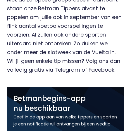
staan onze Betman Tippers alvast te
popelen om jullie ook in september van een
flink aantal voetbalvoorspellingen te
voorzien. Al zullen ook andere sporten
uiteraard niet ontbreken. Zo duiken we
onder meer de slotweek van de Vuelta in.
Wil jij geen enkele tip missen? Volg ons dan
volledig gratis via
Telegram
of
Facebook
.
Betmanbegins-app
nu beschikbaar
Geef in de app aan van welke tippers en sporten
je een notificatie wil ontvangen bij een wedtip