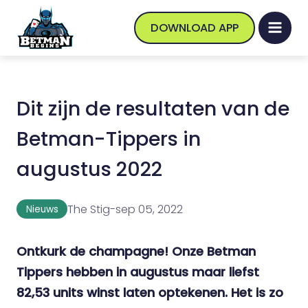
DOWNLOAD APP
Dit zijn de resultaten van de
Betman-Tippers in
augustus 2022
The Stig
-
sep 05, 2022
Nieuws
Ontkurk de champagne! Onze Betman
Tippers hebben in augustus maar liefst
82,53 units winst laten optekenen. Het is zo