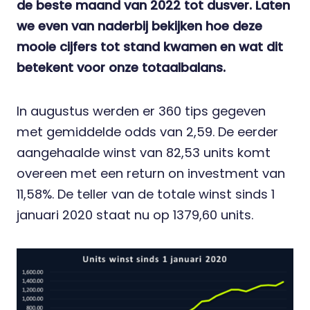
de beste maand van 2022 tot dusver. Laten
we even van naderbij bekijken hoe deze
mooie cijfers tot stand kwamen en wat dit
betekent voor onze totaalbalans.
In augustus werden er 360 tips gegeven
met gemiddelde odds van 2,59. De eerder
aangehaalde winst van 82,53 units komt
overeen met een return on investment van
11,58%. De teller van de totale winst sinds 1
januari 2020 staat nu op 1379,60 units.