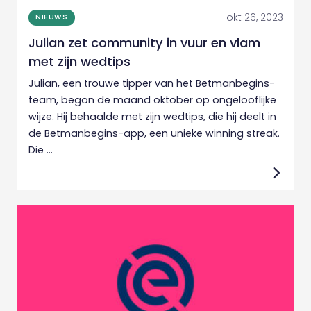
okt 26, 2023
NIEUWS
Julian zet community in vuur en vlam
met zijn wedtips
Julian, een trouwe tipper van het Betmanbegins-
team, begon de maand oktober op ongelooflijke
wijze. Hij behaalde met zijn wedtips, die hij deelt in
de Betmanbegins-app, een unieke winning streak.
Die ...