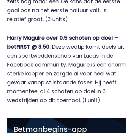
zelfs nog maar één. De kans dat de eerste
goal pas na het eerste halfuur valt, is
relatief groot. (3 units)
Harry Maguire over 0,5 schoten op doel –
betFIRST
@ 3.50:
Deze
wedtip
komt deels uit
een sportweddenschap van Lucas in
de
Facebook community
. Maguire is een enorm
sterke kopper en zorgde al voor heel wat
gevaar vanop stilstaande fases. Hij heeft
momenteel al 4 schoten op doel in 6
wedstrijden op dit toernooi. (1 unit)
Betmanbegins-app