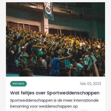
feb 02, 2023
NIEUWS
Wat feitjes over Sportweddenschappen
Sportweddenschappen is de meer internationale
benaming voor weddenschappen op