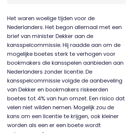
Het waren woelige tijden voor de
Nederlanders. Het begon allemaal met een
brief van minister Dekker aan de
kansspelcommissie. Hij raadde aan om de
mogelijke boetes sterk te verhogen voor
bookmakers die kansspelen aanbieden aan
Nederlanders zonder licentie. De
kansspelcommissie volgde de aanbeveling
van Dekker en bookmakers riskeerden
boetes tot 4% van hun omzet. Een risico dat
velen niet wilden nemen. Mogelijk zou de
kans om een licentie te krijgen, ook kleiner
worden als een er een boete wordt