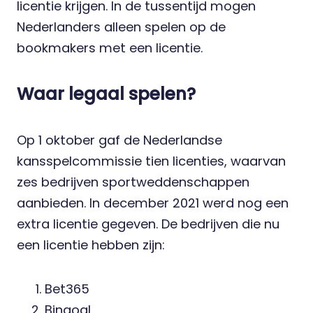
licentie krijgen. In de tussentijd mogen
Nederlanders alleen spelen op de
bookmakers met een licentie.
Waar legaal spelen?
Op 1 oktober gaf de Nederlandse
kansspelcommissie tien licenties, waarvan
zes bedrijven sportweddenschappen
aanbieden. In december 2021 werd nog een
extra licentie gegeven. De bedrijven die nu
een licentie hebben zijn:
Bet365
Bingoal