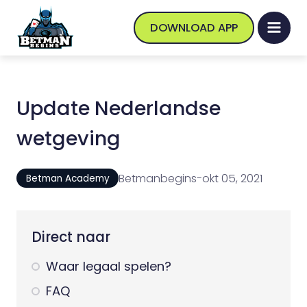
DOWNLOAD APP
Update Nederlandse
wetgeving
Betmanbegins
-
okt 05, 2021
Betman Academy
Direct naar
Waar legaal spelen?
FAQ