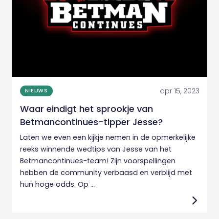
apr 15, 2023
NIEUWS
Waar eindigt het sprookje van
Betmancontinues-tipper Jesse?
Laten we even een kijkje nemen in de opmerkelijke
reeks winnende wedtips van Jesse van het
Betmancontinues-team! Zijn voorspellingen
hebben de community verbaasd en verblijd met
hun hoge odds. Op ...