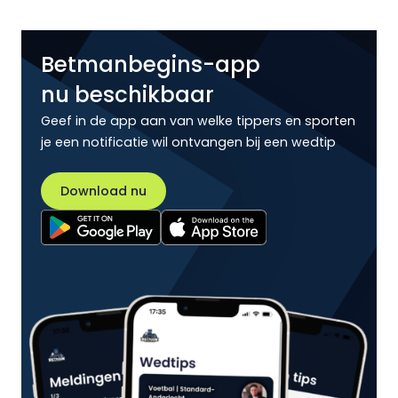
Betmanbegins-app
nu beschikbaar
Geef in de app aan van welke tippers en sporten
je een notificatie wil ontvangen bij een wedtip
Download nu