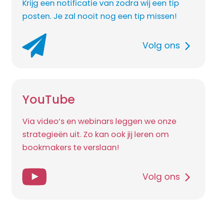
Krijg een notificatie van zodra wij een tip
posten. Je zal nooit nog een tip missen!
Volg ons
YouTube
Via video’s en webinars leggen we onze
strategieën uit. Zo kan ook jij leren om
bookmakers te verslaan!
Volg ons