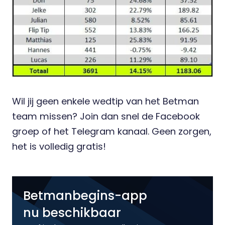
Wil jij geen enkele wedtip van het Betman
team missen? Join dan snel de Facebook
groep of het Telegram kanaal. Geen zorgen,
het is volledig gratis!
Betmanbegins-app
nu beschikbaar