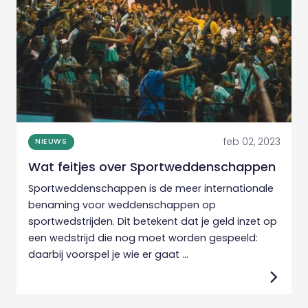
feb 02, 2023
NIEUWS
Wat feitjes over Sportweddenschappen
Sportweddenschappen is de meer internationale
benaming voor weddenschappen op
sportwedstrijden. Dit betekent dat je geld inzet op
een wedstrijd die nog moet worden gespeeld:
daarbij voorspel je wie er gaat ...