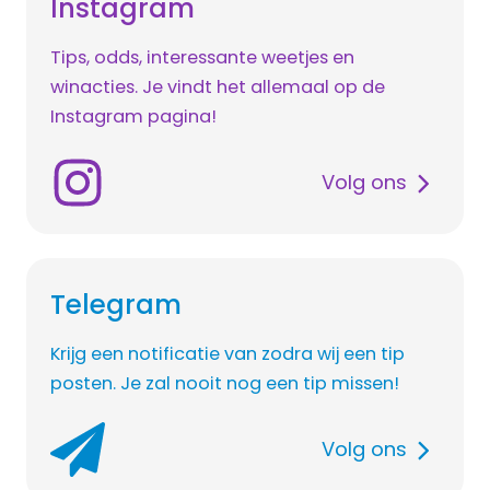
Instagram
Tips, odds, interessante weetjes en
winacties. Je vindt het allemaal op de
Instagram pagina!
Volg ons
Telegram
Krijg een notificatie van zodra wij een tip
posten. Je zal nooit nog een tip missen!
Volg ons