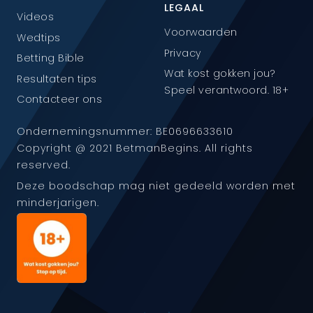
LEGAAL
Videos
Voorwaarden
Wedtips
Privacy
Betting Bible
Wat kost gokken jou?
Resultaten tips
Speel verantwoord. 18+
Contacteer ons
Ondernemingsnummer: BE0696633610
Copyright @ 2021 BetmanBegins. All rights
reserved.
Deze boodschap mag niet gedeeld worden met
minderjarigen.