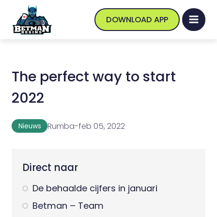
DOWNLOAD APP
The perfect way to start
2022
Rumba
-
feb 05, 2022
Nieuws
Direct naar
De behaalde cijfers in januari
Betman – Team