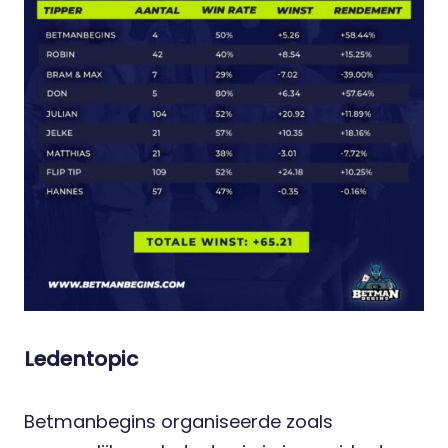
Ledentopic
Betmanbegins organiseerde zoals