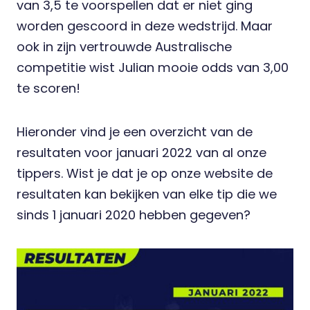
van 3,5 te voorspellen dat er niet ging
worden gescoord in deze wedstrijd. Maar
ook in zijn vertrouwde Australische
competitie wist Julian mooie odds van 3,00
te scoren!
Hieronder vind je een overzicht van de
resultaten voor januari 2022 van al onze
tippers. Wist je dat je op onze website de
resultaten kan bekijken van elke tip
die we
sinds 1 januari 2020 hebben gegeven?