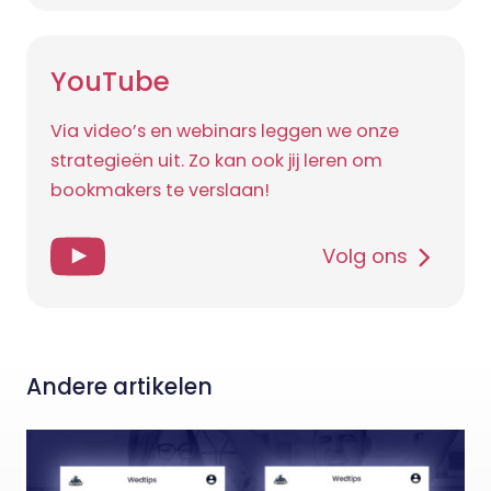
YouTube
Via video’s en webinars leggen we onze
strategieën uit. Zo kan ook jij leren om
bookmakers te verslaan!
Volg ons
Andere artikelen