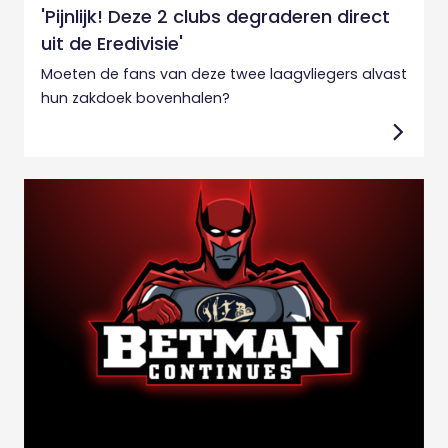
'Pijnlijk! Deze 2 clubs degraderen direct
uit de Eredivisie'
Moeten de fans van deze twee laagvliegers alvast
hun zakdoek bovenhalen?