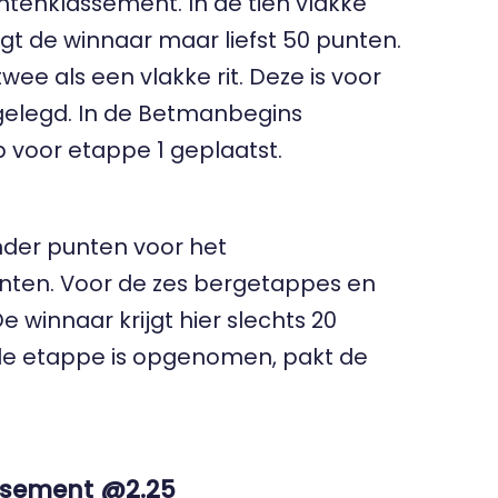
ntenklassement. In de tien vlakke
jgt de winnaar maar liefst 50 punten.
e als een vlakke rit. Deze is voor
gelegd. In de
Betmanbegins
p
voor etappe 1 geplaatst.
inder punten voor het
unten. Voor de zes bergetappes en
e winnaar krijgt hier slechts 20
n de etappe is opgenomen, pakt de
assement @2.25