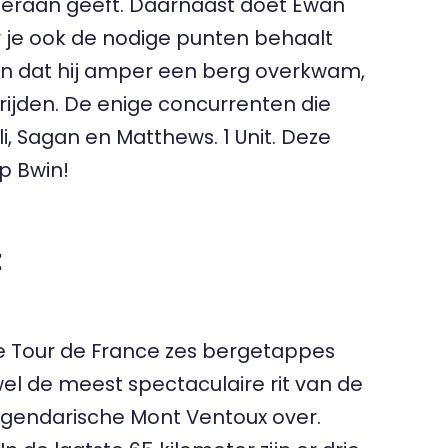
i eraan geeft. Daarnaast doet Ewan
r je ook de nodige punten behaalt
 zien dat hij amper een berg overkwam,
itrijden. De enige concurrenten die
li, Sagan en Matthews. 1 Unit. Deze
op
Bwin
!
t
de Tour de France zes bergetappes
l de meest spectaculaire rit van de
egendarische Mont Ventoux over.