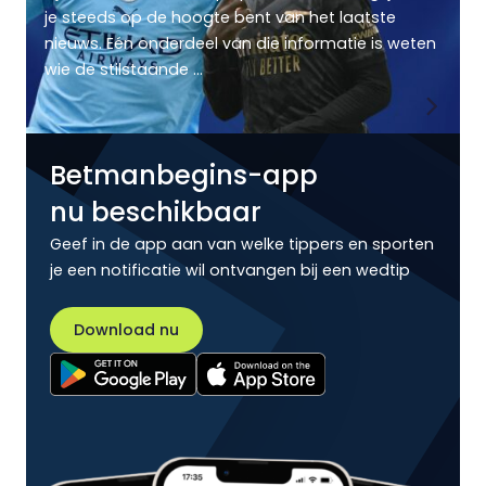
je steeds op de hoogte bent van het laatste
nieuws. Eén onderdeel van die informatie is weten
wie de stilstaande ...
Betmanbegins-app
nu beschikbaar
Geef in de app aan van welke tippers en sporten
je een notificatie wil ontvangen bij een wedtip
Download nu