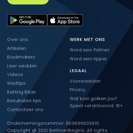
Over ons
WERK MET ONS
Artikelen
Word een Partner
Bookmakers
Word een tipper
Leer wedden
LEGAAL
Videos
Voorwaarden
Wedtips
Privacy
Betting Bible
Wat kost gokken jou?
Resultaten tips
Speel verantwoord. 18+
Contacteer ons
Ondernemingsnummer: BE0696633610
Copyright @ 2021 BetmanBegins. All rights