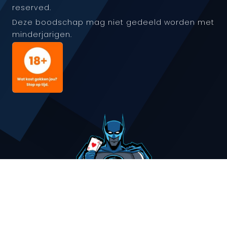
reserved.
Deze boodschap mag niet gedeeld worden met
minderjarigen.