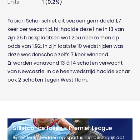
Units
1 (0.2%)
Fabian Schär schiet dit seizoen gemiddeld 1,7
keer per wedstrijd, hij haalde deze line in 13 van
zijn 25 basisplaatsen wat zou neerkomen op
odds van 1,92. In zijn laatste 10 wedstrijden was
deze weddenschap zelfs 7 keer winnend.
Er worden vanavond 13 à 14 schoten verwacht
van Newcastle. In de heenwedstrijd haalde Schär
ook 2 schoten tegen West Ham.
Stilstaande fases - Premier League
Bij het leren wedden op sport is het belangrijk dat