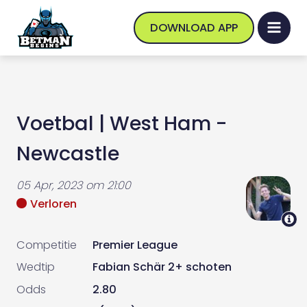
DOWNLOAD APP
Voetbal
|
West Ham -
Newcastle
05 Apr, 2023
om
21:00
Verloren
Competitie
Premier League
Wedtip
Fabian Schär 2+ schoten
Odds
2.80