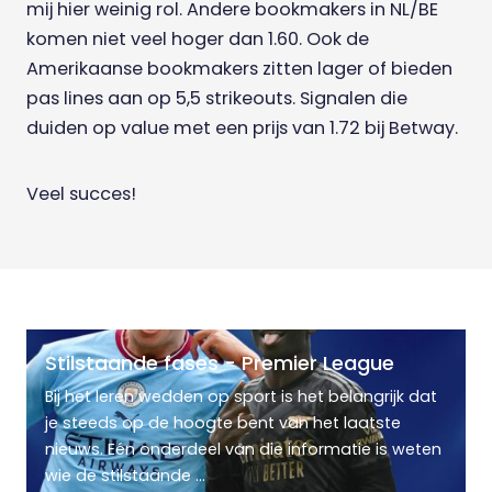
mij hier weinig rol. Andere bookmakers in NL/BE
komen niet veel hoger dan 1.60. Ook de
Amerikaanse bookmakers zitten lager of bieden
pas lines aan op 5,5 strikeouts. Signalen die
duiden op value met een prijs van 1.72 bij Betway.
Veel succes!
Stilstaande fases - Premier League
Bij het leren wedden op sport is het belangrijk dat
je steeds op de hoogte bent van het laatste
nieuws. Eén onderdeel van die informatie is weten
wie de stilstaande ...