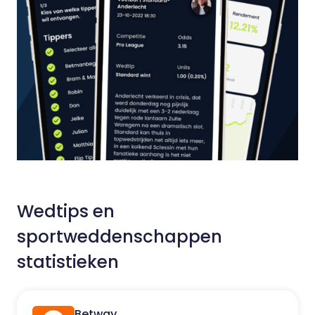
Wedtips en
sportweddenschappen
statistieken
Betway