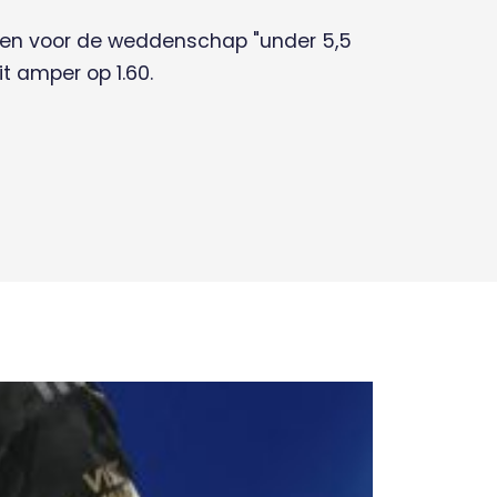
men voor de weddenschap "under 5,5
it amper op 1.60.