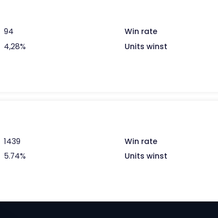
94
Win rate
4,28%
Units winst
1439
Win rate
5.74%
Units winst