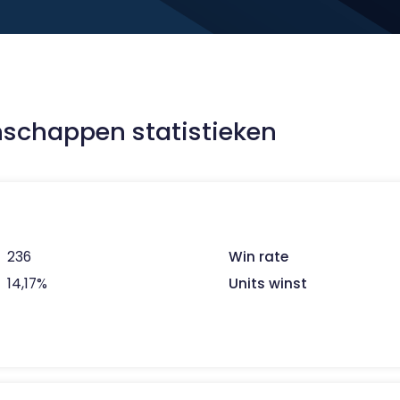
schappen statistieken
236
Win rate
14,17%
Units winst