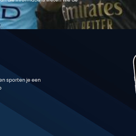
en sporten je een
p