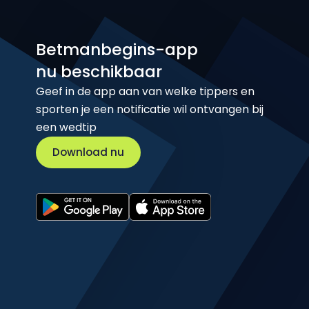
Betmanbegins-app
nu beschikbaar
Geef in de app aan van welke tippers en
sporten je een notificatie wil ontvangen bij
een wedtip
Download nu