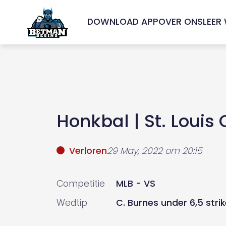
DOWNLOAD APP
OVER ONS
LEER
Honkbal
|
St. Louis
Verloren
29 May, 2022
om
20:15
Competitie
MLB - VS
Wedtip
C. Burnes under 6,5 stri