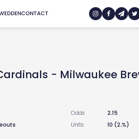
 WEDDEN
CONTACT
 Cardinals - Milwaukee Br
Odds
2.15
keouts
Units
10 (2.%)