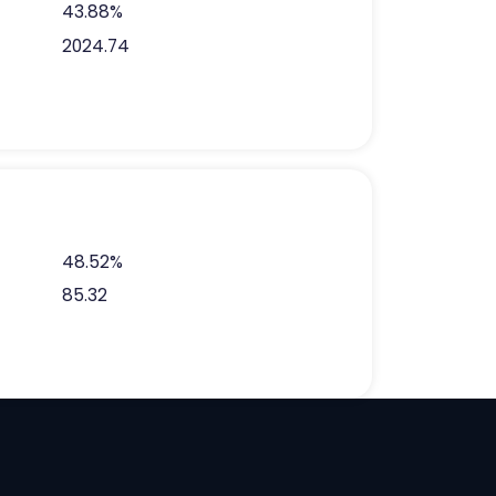
43.88%
2024.74
48.52%
85.32