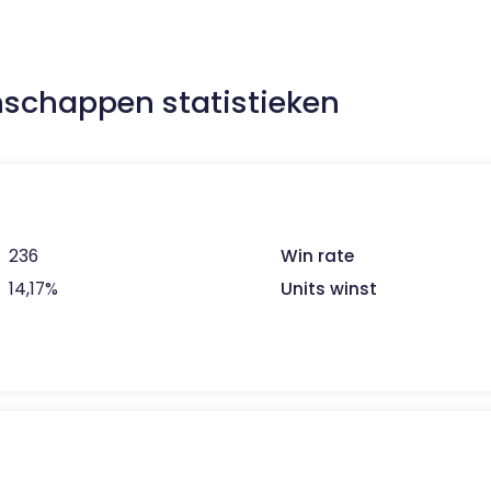
schappen statistieken
236
Win rate
14,17%
Units winst