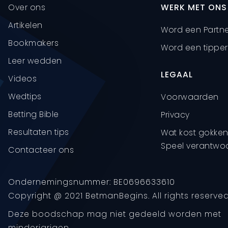
Over ons
WERK MET ONS
Artikelen
Word een Partn
Bookmakers
Word een tipper
Leer wedden
LEGAAL
Videos
Wedtips
Voorwaarden
Betting Bible
Privacy
Resultaten tips
Wat kost gokken
Speel verantwoo
Contacteer ons
Ondernemingsnummer: BE0696633610
Copyright @ 2021 BetmanBegins. All rights reserved
Deze boodschap mag niet gedeeld worden met
minderjarigen.