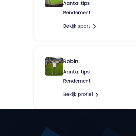
Aantal tips
Rendement
Bekijk sport
Robin
Aantal tips
Rendement
Bekijk profiel