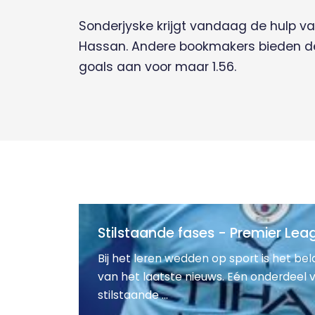
Sonderjyske krijgt vandaag de hulp van
Hassan. Andere bookmakers bieden de
goals aan voor maar 1.56.
Stilstaande fases - Premier Lea
Bij het leren wedden op sport is het be
van het laatste nieuws. Eén onderdeel v
stilstaande ...