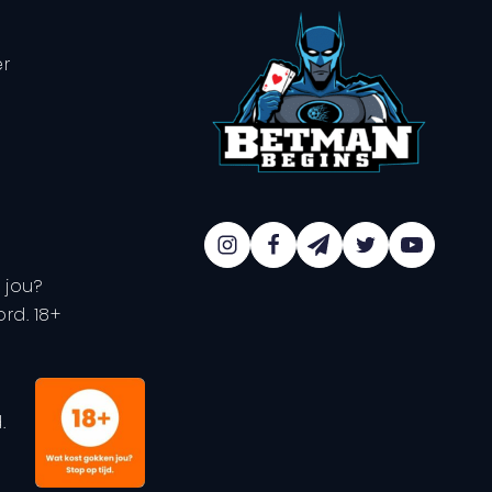
er
 jou?
rd. 18+
.