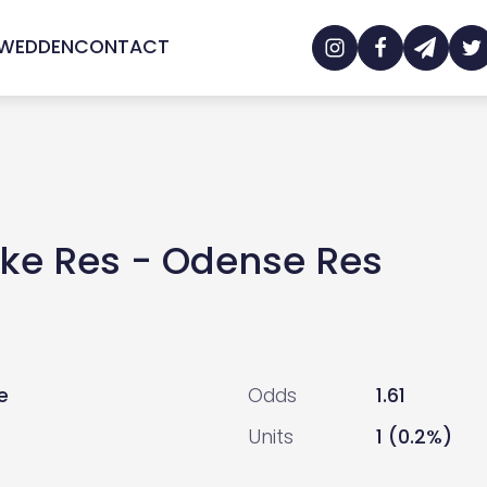
 WEDDEN
CONTACT
ke Res - Odense Res
e
Odds
1.61
Units
1 (0.2%)