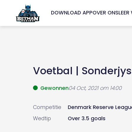
DOWNLOAD APP
OVER ONS
LEER
Voetbal
|
Sonderjys
Gewonnen
04 Oct, 2021
om
14:00
Competitie
Denmark Reserve Leagu
Wedtip
Over 3.5 goals