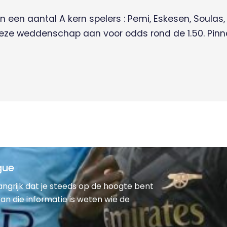
 een aantal A kern spelers : Pemi, Eskesen, Soulas,
ze weddenschap aan voor odds rond de 1.50. Pinn
gue
langrijk dat je steeds op de hoogte bent
an die informatie is weten wie de