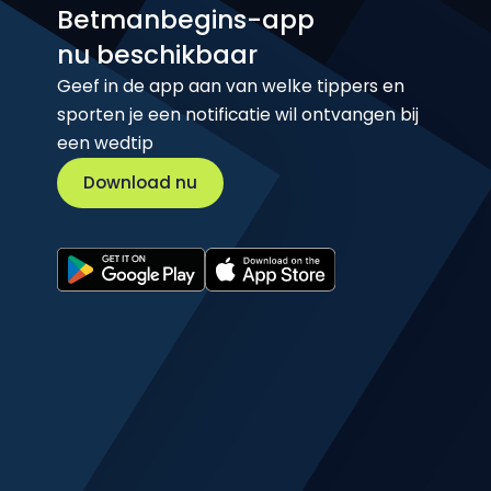
Betmanbegins-app
nu beschikbaar
Geef in de app aan van welke tippers en
sporten je een notificatie wil ontvangen bij
een wedtip
Download nu