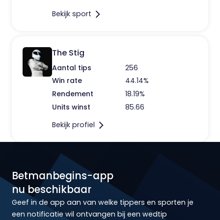
Bekijk sport
The Stig
Aantal tips
256
Win rate
44.14%
Rendement
18.19%
Units winst
85.66
Bekijk profiel
Betmanbegins-app
nu beschikbaar
Geef in de app aan van welke tippers en sporten je
een notificatie wil ontvangen bij een wedtip