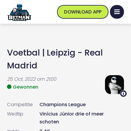
DOWNLOAD APP
Voetbal
|
Leipzig - Real
Madrid
25 Oct, 2022
om
21:00
Gewonnen
Competitie
Champions League
Wedtip
Vinícius Júnior drie of meer
schoten