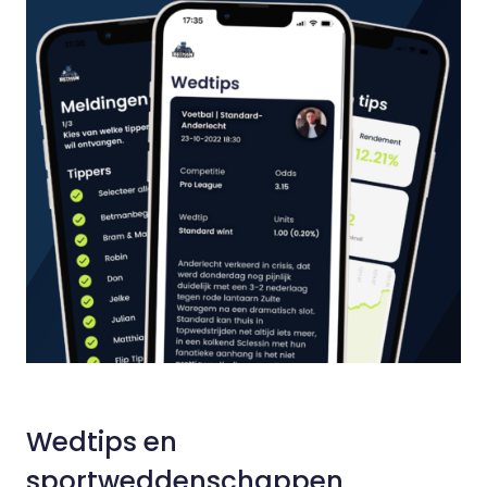
Wedtips en
sportweddenschappen