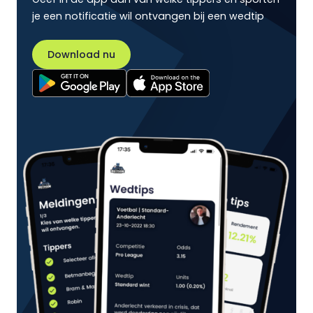
je een notificatie wil ontvangen bij een wedtip
Download nu