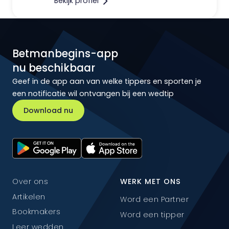
Bekijk profiel
Betmanbegins-app
nu beschikbaar
Geef in de app aan van welke tippers en sporten je
een notificatie wil ontvangen bij een wedtip
Download nu
Over ons
WERK MET ONS
Artikelen
Word een Partner
Bookmakers
Word een tipper
Leer wedden