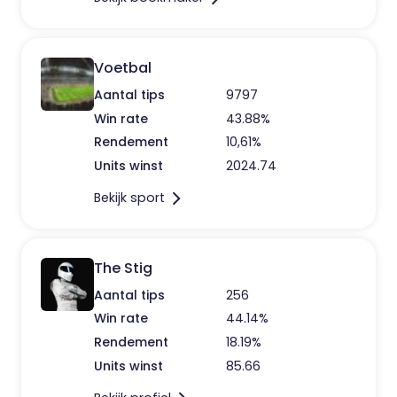
Voetbal
Aantal tips
9797
Win rate
43.88%
Rendement
10,61%
Units winst
2024.74
Bekijk sport
The Stig
Aantal tips
256
Win rate
44.14%
Rendement
18.19%
Units winst
85.66