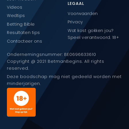
LEGAAL
Videos
Voorwaarden
Wedtips
Privacy
Betting Bible
Wat kost gokken jou?
Resultaten tips
Speel verantwoord. 18+
Contacteer ons
Ondernemingsnummer: BE0696633610
Copyright @ 2021 BetmanBegins. All rights
reserved.
Deze boodschap mag niet gedeeld worden met
minderjarigen.