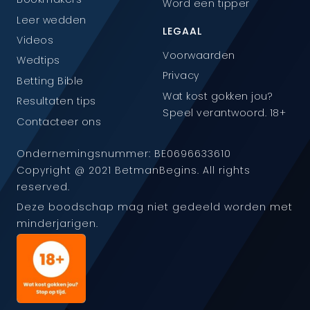
Word een tipper
Leer wedden
LEGAAL
Videos
Voorwaarden
Wedtips
Privacy
Betting Bible
Wat kost gokken jou?
Resultaten tips
Speel verantwoord. 18+
Contacteer ons
Ondernemingsnummer: BE0696633610
Copyright @ 2021 BetmanBegins. All rights
reserved.
Deze boodschap mag niet gedeeld worden met
minderjarigen.