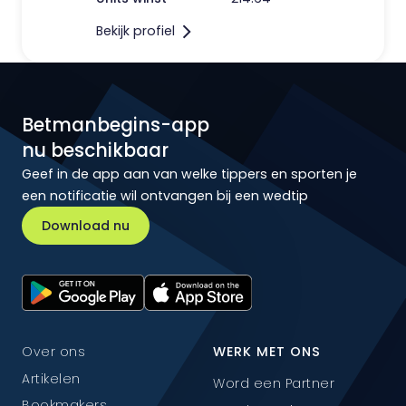
Bekijk profiel
Betmanbegins-app
nu beschikbaar
Geef in de app aan van welke tippers en sporten je
een notificatie wil ontvangen bij een wedtip
Download nu
Over ons
WERK MET ONS
Artikelen
Word een Partner
Bookmakers