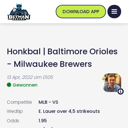
DOWNLOAD APP
Honkbal
|
Baltimore Orioles
- Milwaukee Brewers
13 Apr, 2022
om
01:05
Gewonnen
Competitie
MLB - VS
Wedtip
E. Lauer over 4,5 strikeouts
Odds
1.95