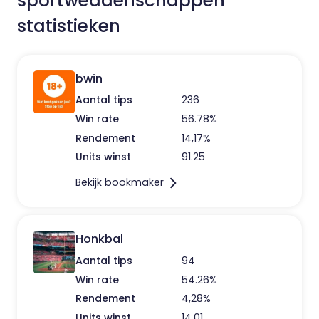
sportweddenschappen
statistieken
bwin
Aantal tips
236
Win rate
56.78%
Rendement
14,17%
Units winst
91.25
Bekijk bookmaker
Honkbal
Aantal tips
94
Win rate
54.26%
Rendement
4,28%
Units winst
14.01