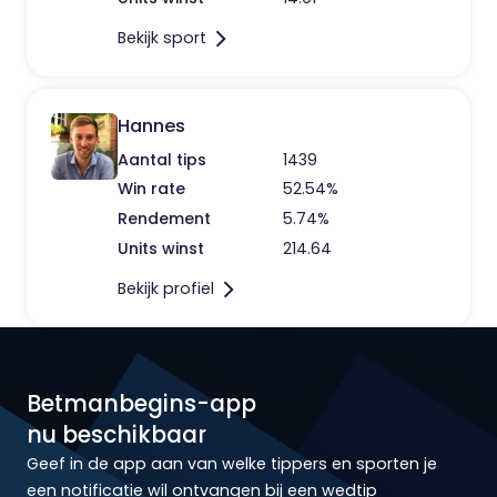
Bekijk sport
Hannes
Aantal tips
1439
Win rate
52.54%
Rendement
5.74%
Units winst
214.64
Bekijk profiel
Betmanbegins-app
nu beschikbaar
Geef in de app aan van welke tippers en sporten je
een notificatie wil ontvangen bij een wedtip