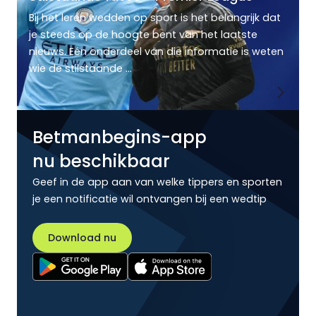
Bij het leren wedden op sport is het belangrijk dat
je steeds op de hoogte bent van het laatste
nieuws. Eén onderdeel van die informatie is weten
wie de stilstaande ...
Betmanbegins-app
nu beschikbaar
Geef in de app aan van welke tippers en sporten
je een notificatie wil ontvangen bij een wedtip
Download nu