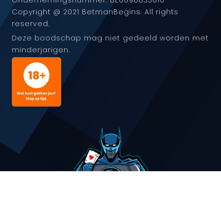
Copyright @ 2021 BetmanBegins. All rights
reserved.
Deze boodschap mag niet gedeeld worden met
minderjarigen.