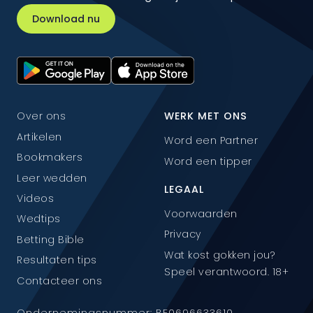
Download nu
Over ons
WERK MET ONS
Artikelen
Word een Partner
Bookmakers
Word een tipper
Leer wedden
LEGAAL
Videos
Voorwaarden
Wedtips
Privacy
Betting Bible
Wat kost gokken jou?
Resultaten tips
Speel verantwoord. 18+
Contacteer ons
Ondernemingsnummer: BE0696633610