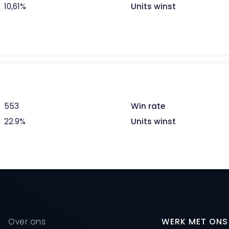
10,61%
Units winst
553
Win rate
22.9%
Units winst
Over ons
WERK MET ONS