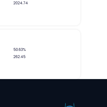
2024.74
50.63%
262.45