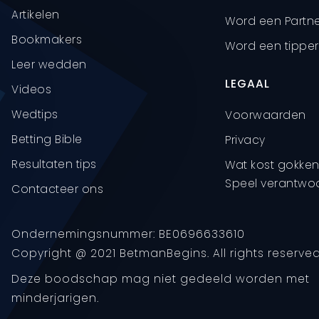
Artikelen
Word een Partn
Bookmakers
Word een tipper
Leer wedden
LEGAAL
Videos
Wedtips
Voorwaarden
Betting Bible
Privacy
Resultaten tips
Wat kost gokken
Speel verantwoo
Contacteer ons
Ondernemingsnummer: BE0696633610
Copyright @ 2021 BetmanBegins. All rights reserved
Deze boodschap mag niet gedeeld worden met
minderjarigen.