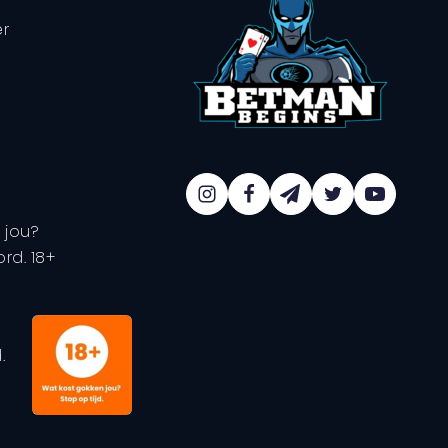
er
 jou?
rd. 18+
.