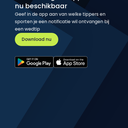
nu beschikbaar
Geef in de app aan van welke tippers en
sporten je een notificatie wil ontvangen bij
een wedtip
Download nu