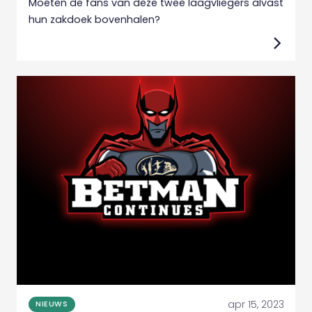
Moeten de fans van deze twee laagvliegers alvast
hun zakdoek bovenhalen?
apr 15, 2023
NIEUWS