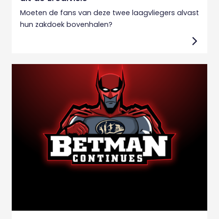
Moeten de fans van deze twee laagvliegers alvast
hun zakdoek bovenhalen?