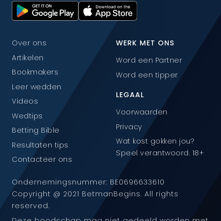
Over ons
WERK MET ONS
Artikelen
Word een Partner
Bookmakers
Word een tipper
Leer wedden
LEGAAL
Videos
Voorwaarden
Wedtips
Privacy
Betting Bible
Wat kost gokken jou?
Resultaten tips
Speel verantwoord. 18+
Contacteer ons
Ondernemingsnummer: BE0696633610
Copyright @ 2021 BetmanBegins. All rights
reserved.
Deze boodschap mag niet gedeeld worden met