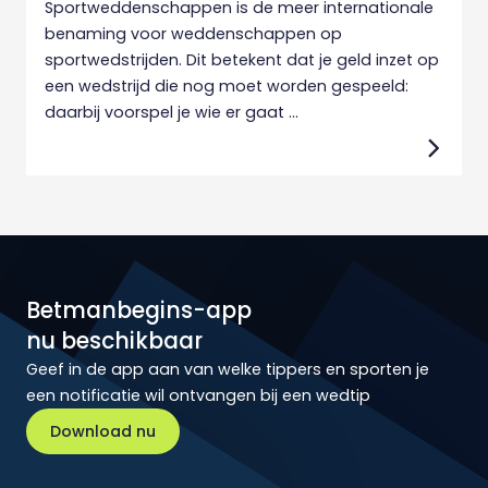
Sportweddenschappen is de meer internationale
benaming voor weddenschappen op
sportwedstrijden. Dit betekent dat je geld inzet op
een wedstrijd die nog moet worden gespeeld:
daarbij voorspel je wie er gaat ...
Betmanbegins-app
nu beschikbaar
Geef in de app aan van welke tippers en sporten je
een notificatie wil ontvangen bij een wedtip
Download nu