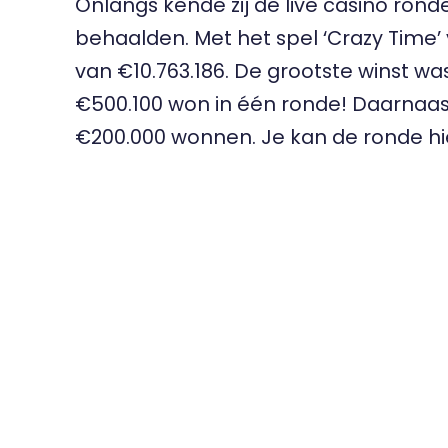
Onlangs kende zij de live casino rond
behaalden. Met het spel ‘Crazy Time’ 
van €10.763.186. De grootste winst was
€500.100 won in één ronde! Daarnaas
€200.000 wonnen. Je kan de ronde h