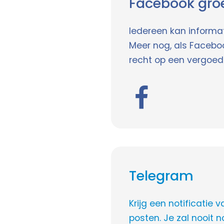
Facebook gro
Iedereen kan informat
Meer nog, als Faceboo
recht op een vergoed
Telegram
Krijg een notificatie v
posten. Je zal nooit 