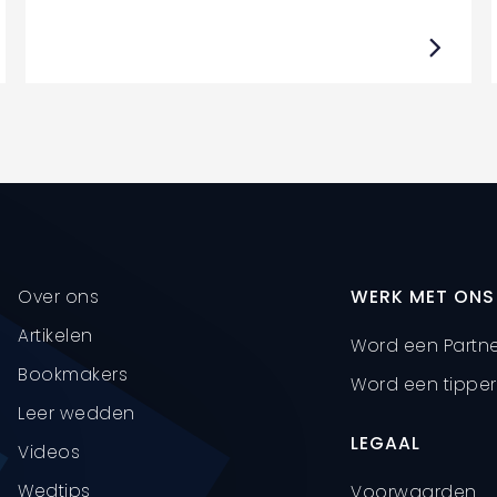
Over ons
WERK MET ONS
Artikelen
Word een Partn
Bookmakers
Word een tipper
Leer wedden
LEGAAL
Videos
Wedtips
Voorwaarden