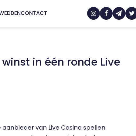
 WEDDEN
CONTACT
winst in één ronde Live
e aanbieder van Live Casino spellen.