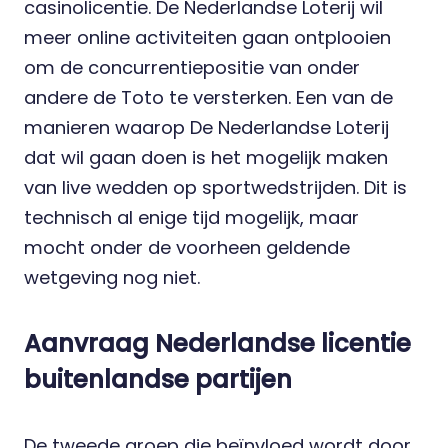
casinolicentie. De Nederlandse Loterij wil
meer online activiteiten gaan ontplooien
om de concurrentiepositie van onder
andere de Toto te versterken. Een van de
manieren waarop De Nederlandse Loterij
dat wil gaan doen is het mogelijk maken
van live wedden op sportwedstrijden. Dit is
technisch al enige tijd mogelijk, maar
mocht onder de voorheen geldende
wetgeving nog niet.
Aanvraag Nederlandse licentie
buitenlandse partijen
De tweede groep die beïnvloed wordt door