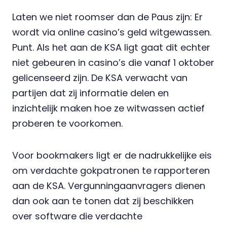
Laten we niet roomser dan de Paus zijn: Er
wordt via online casino’s geld witgewassen.
Punt. Als het aan de KSA ligt gaat dit echter
niet gebeuren in casino’s die vanaf 1 oktober
gelicenseerd zijn. De KSA verwacht van
partijen dat zij informatie delen en
inzichtelijk maken hoe ze witwassen actief
proberen te voorkomen.
Voor bookmakers ligt er de nadrukkelijke eis
om verdachte gokpatronen te rapporteren
aan de KSA. Vergunningaanvragers dienen
dan ook aan te tonen dat zij beschikken
over software die verdachte