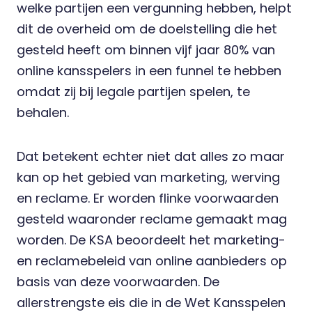
welke partijen een vergunning hebben, helpt
dit de overheid om de doelstelling die het
gesteld heeft om binnen vijf jaar 80% van
online kansspelers in een funnel te hebben
omdat zij bij legale partijen spelen, te
behalen.
Dat betekent echter niet dat alles zo maar
kan op het gebied van marketing, werving
en reclame. Er worden flinke voorwaarden
gesteld waaronder reclame gemaakt mag
worden. De KSA beoordeelt het marketing-
en reclamebeleid van online aanbieders op
basis van deze voorwaarden. De
allerstrengste eis die in de Wet Kansspelen