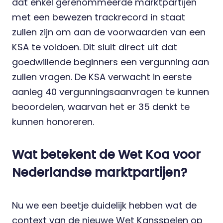
dat enkel gerenommeerde marktpartijen
met een bewezen trackrecord in staat
zullen zijn om aan de voorwaarden van een
KSA te voldoen. Dit sluit direct uit dat
goedwillende beginners een vergunning aan
zullen vragen. De KSA verwacht in eerste
aanleg 40 vergunningsaanvragen te kunnen
beoordelen, waarvan het er
35 denkt te
kunnen honoreren
.
Wat betekent de Wet Koa voor
Nederlandse marktpartijen?
Nu we een beetje duidelijk hebben wat de
context van de nieuwe Wet Kansspelen op