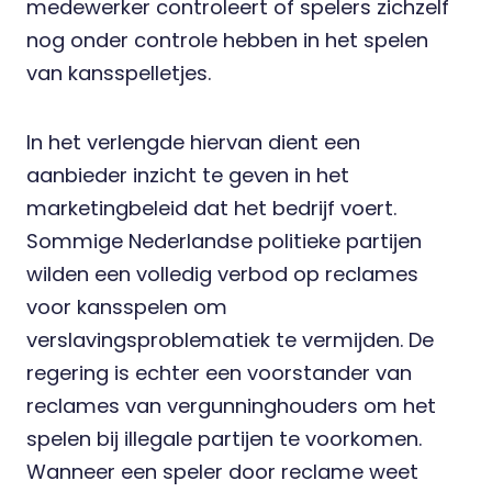
medewerker controleert of spelers zichzelf
nog onder controle hebben in het spelen
van kansspelletjes.
In het verlengde hiervan dient een
aanbieder inzicht te geven in het
marketingbeleid dat het bedrijf voert.
Sommige Nederlandse politieke partijen
wilden een volledig verbod op reclames
voor kansspelen om
verslavingsproblematiek te vermijden. De
regering is echter een voorstander van
reclames van vergunninghouders om het
spelen bij illegale partijen te voorkomen.
Wanneer een speler door reclame weet