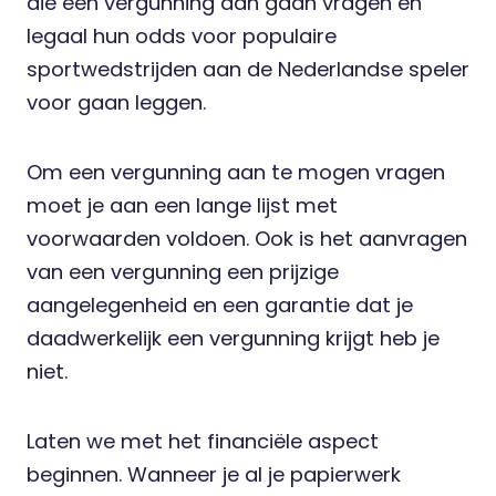
die een vergunning aan gaan vragen en
legaal hun odds voor populaire
sportwedstrijden aan de Nederlandse speler
voor gaan leggen.
Om een vergunning aan te mogen vragen
moet je aan een lange lijst met
voorwaarden voldoen. Ook is het aanvragen
van een vergunning een prijzige
aangelegenheid en een garantie dat je
daadwerkelijk een vergunning krijgt heb je
niet.
Laten we met het financiële aspect
beginnen. Wanneer je al je papierwerk