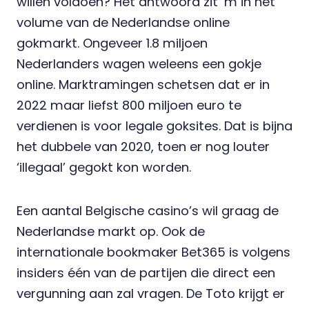
willen voldoen? Het antwoord zit ‘m in het
volume van de Nederlandse online
gokmarkt. Ongeveer 1.8 miljoen
Nederlanders wagen weleens een gokje
online. Marktramingen schetsen dat er in
2022 maar liefst 800 miljoen euro te
verdienen is voor legale goksites. Dat is bijna
het dubbele van 2020, toen er nog louter
‘illegaal’ gegokt kon worden.
Een aantal Belgische casino’s wil graag de
Nederlandse markt op. Ook de
internationale bookmaker Bet365 is volgens
insiders één van de partijen die direct een
vergunning aan zal vragen. De Toto krijgt er