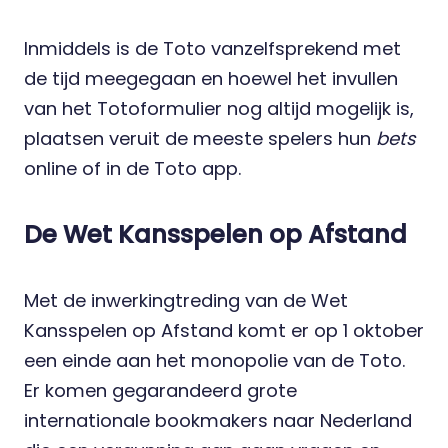
Inmiddels is de Toto vanzelfsprekend met
de tijd meegegaan en hoewel het invullen
van het Totoformulier nog altijd mogelijk is,
plaatsen veruit de meeste spelers hun
bets
online of in de Toto app.
De Wet Kansspelen op Afstand
Met de inwerkingtreding van de Wet
Kansspelen op Afstand komt er op 1 oktober
een einde aan het monopolie van de Toto.
Er komen gegarandeerd grote
internationale bookmakers naar Nederland