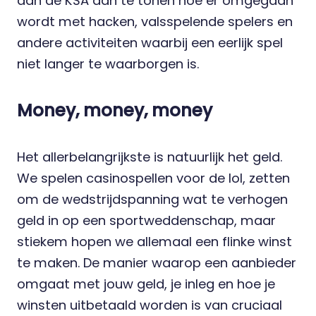
aan de KSA aan te tonen hoe er omgegaan
wordt met hacken, valsspelende spelers en
andere activiteiten waarbij een eerlijk spel
niet langer te waarborgen is.
Money, money, money
Het allerbelangrijkste is natuurlijk het geld.
We spelen casinospellen voor de lol, zetten
om de wedstrijdspanning wat te verhogen
geld in op een sportweddenschap, maar
stiekem hopen we allemaal een flinke winst
te maken. De manier waarop een aanbieder
omgaat met jouw geld, je inleg en hoe je
winsten uitbetaald worden is van cruciaal