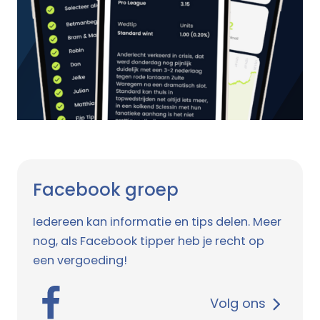
Facebook groep
Iedereen kan informatie en tips delen. Meer
nog, als Facebook tipper heb je recht op
een vergoeding!
Volg ons