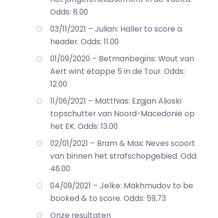
Odds: 8.00
03/11/2021 – Julian: Haller to score a
header. Odds: 11.00
01/09/2020 – Betmanbegins: Wout van
Aert wint etappe 5 in de Tour. Odds:
12.00
11/06/2021 – Matthias: Ezgjan Alioski
topschutter van Noord-Macedonië op
het EK. Odds: 13.00
02/01/2021 – Bram & Max: Neves scoort
van binnen het strafschopgebied. Odd:
46.00
04/09/2021 – Jelke: Makhmudov to be
booked & to score. Odds: 59,73
Onze resultaten