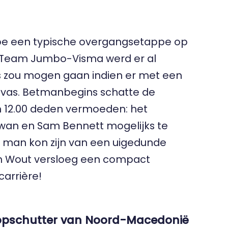
appe een typische overgangsetappe op
 Team Jumbo-Visma werd er al
ans zou mogen gaan indien er met een
rivas. Betmanbegins schatte de
n 12.00 deden vermoeden: het
Ewan en Sam Bennett mogelijks te
e man kon zijn van een uigedunde
 en Wout versloeg een compact
carrière!
i topschutter van Noord-Macedonië