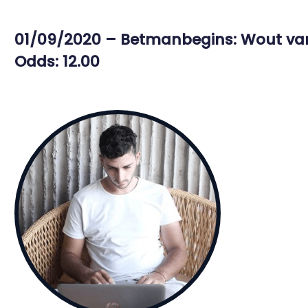
01/09/2020 – Betmanbegins: Wout van 
Odds: 12.00