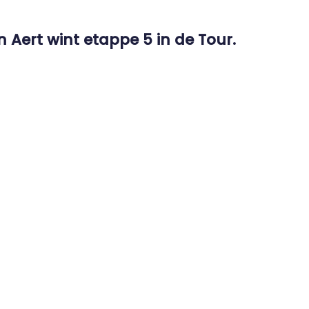
Aert wint etappe 5 in de Tour.