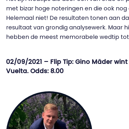
met bizar hoge noteringen en die ook nog
Helemaal niet! De resultaten tonen aan dat
resultaat van grondig analysewerk. Maar h
hebben de meest memorabele wedtip tot 
02/09/2021 – Flip Tip: Gino Mäder win
Vuelta. Odds: 8.00