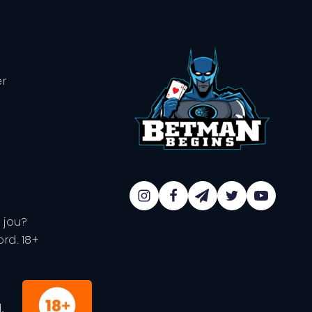
er
 jou?
rd. 18+
.