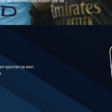
an die informatie is weten wie de
en sporten je een
p