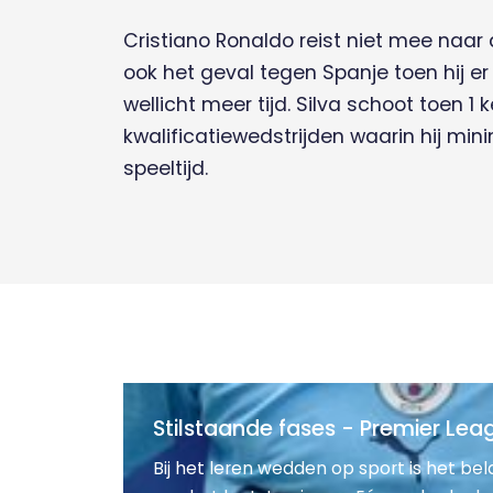
Cristiano Ronaldo reist niet mee naar d
ook het geval tegen Spanje toen hij er 
wellicht meer tijd. Silva schoot toen 1
kwalificatiewedstrijden waarin hij min
speeltijd.
Stilstaande fases - Premier Lea
Bij het leren wedden op sport is het be