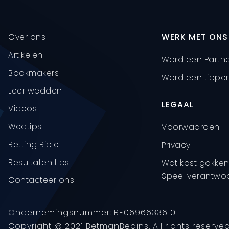
Over ons
WERK MET ONS
Artikelen
Word een Partn
Bookmakers
Word een tipper
Leer wedden
LEGAAL
Videos
Wedtips
Voorwaarden
Betting Bible
Privacy
Resultaten tips
Wat kost gokken
Speel verantwoo
Contacteer ons
Ondernemingsnummer: BE0696633610
Copyright @ 2021 BetmanBegins. All rights reserved