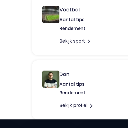
Voetbal
Aantal tips
Rendement
Bekijk sport
Don
Aantal tips
Rendement
Bekijk profiel