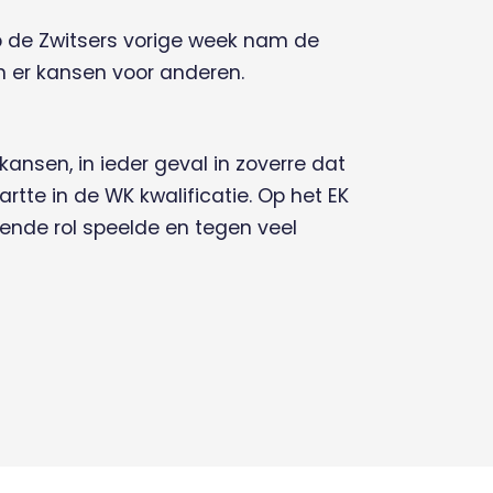
op de Zwitsers vorige week nam de
en er kansen voor anderen.
ansen, in ieder geval in zoverre dat
artte in de WK kwalificatie. Op het EK
lende rol speelde en tegen veel