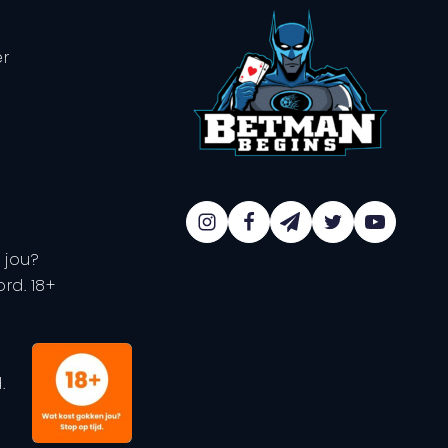
er
 jou?
rd. 18+
.