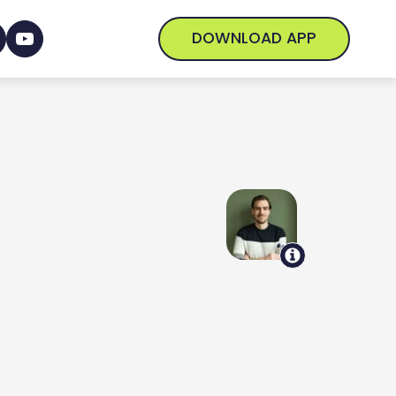
DOWNLOAD APP