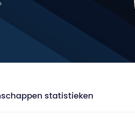
p
schappen statistieken