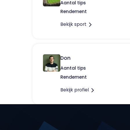
Aantal tips
Rendement
Bekijk sport
Don
Aantal tips
Rendement
Bekijk profiel