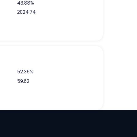
43.88%
2024.74
52.35%
59.62