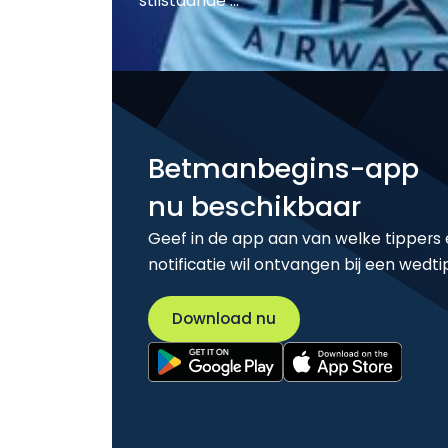
stilstaande ...
Betmanbegins-app
nu beschikbaar
Geef in de app aan van welke tippers 
notificatie wil ontvangen bij een wedti
Download nu