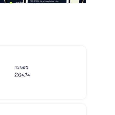
43.88%
2024.74