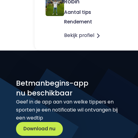
Robin
Aantal tips
Rendement
Bekijk profiel
Betmanbegins-app
nu beschikbaar
Geef in de app aan van welke tippers en
sporten je een notificatie wil ontvangen bij
een wedtip
Download nu