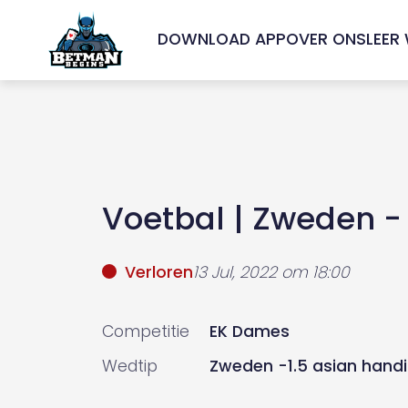
DOWNLOAD APP
OVER ONS
LEER
Voetbal
|
Zweden - 
Verloren
13 Jul, 2022
om
18:00
Competitie
EK Dames
Wedtip
Zweden -1.5 asian hand