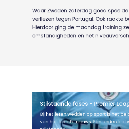
Waar Zweden zaterdag goed speelde t
verliezen tegen Portugal. Ook raakte 
Hierdoor ging de maandag training zel
omstandigheden en het niveauverschi
Stilstaande fases - Premier Lea
Bij het leren wedden op sport is het be
van het laatste nieuws. Eén onderdeel v