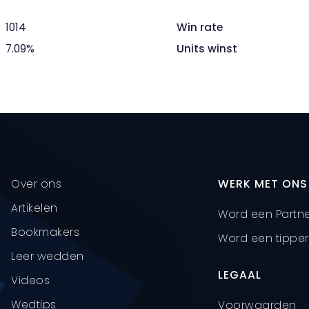
1014
Win rate
7.09%
Units winst
Over ons
WERK MET ONS
Artikelen
Word een Partn
Bookmakers
Word een tipper
Leer wedden
LEGAAL
Videos
Wedtips
Voorwaarden