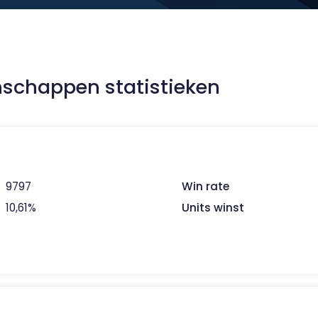
schappen statistieken
9797
Win rate
10,61%
Units winst