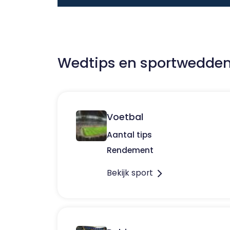
Wedtips en sportwedden
Voetbal
Aantal tips
Rendement
Bekijk sport