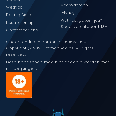
Voorwaarden
Wedtips
Privacy
Betting Bible
Wat kost gokken jou?
Resultaten tips
Speel verantwoord. 18+
Contacteer ons
Ondernemingsnummer: BE0696633610
Copyright @ 2021 BetmanBegins. All rights
reserved.
Deze boodschap mag niet gedeeld worden met
minderjarigen.