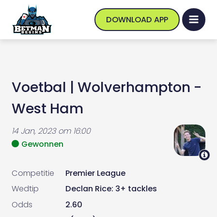
DOWNLOAD APP
Voetbal
|
Wolverhampton -
West Ham
14 Jan, 2023
om
16:00
Gewonnen
Competitie
Premier League
Wedtip
Declan Rice: 3+ tackles
Odds
2.60