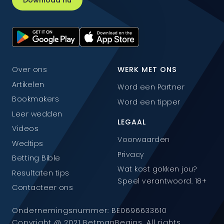
Download nu
Over ons
WERK MET ONS
Artikelen
Word een Partner
Bookmakers
Word een tipper
Leer wedden
LEGAAL
Videos
Voorwaarden
Wedtips
Privacy
Betting Bible
Wat kost gokken jou?
Resultaten tips
Speel verantwoord. 18+
Contacteer ons
Ondernemingsnummer: BE0696633610
Copyright @ 2021 BetmanBegins. All rights