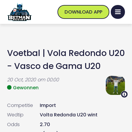
DOWNLOAD APP
Voetbal
|
Vola Redondo U20
- Vasco de Gama U20
20 Oct, 2020
om
00:00
Gewonnen
Competitie
Import
Wedtip
Volta Redonda U20 wint
Odds
2.70