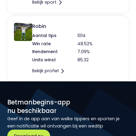
Bekijk sport
Robin
Aantal tips
1014
Win rate
48.52%
Rendement
7.09%
Units winst
85.32
Bekijk profiel
Betmanbegins-app
nu beschikbaar
Geef in de app aan van welke tippers en sporten je
een notificatie wil ontvangen bij een wedtip