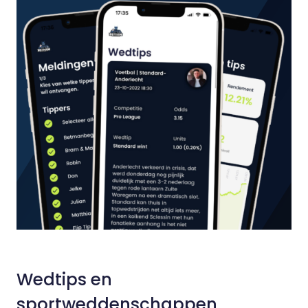
Wedtips en
sportweddenschappen