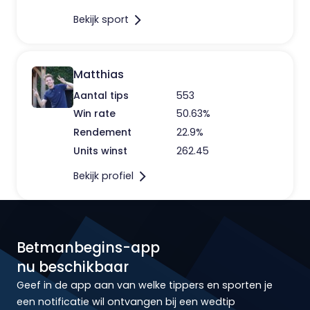
Bekijk sport
Matthias
Aantal tips
553
Win rate
50.63%
Rendement
22.9%
Units winst
262.45
Bekijk profiel
Betmanbegins-app
nu beschikbaar
Geef in de app aan van welke tippers en sporten je
een notificatie wil ontvangen bij een wedtip