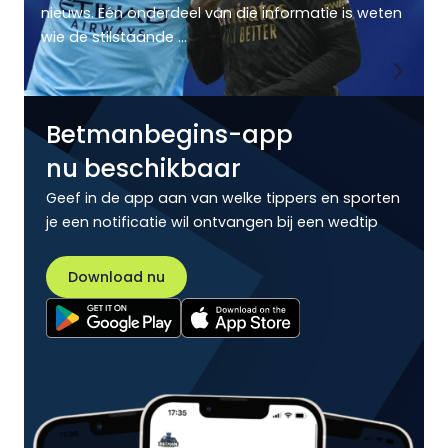
nieuws. Eén onderdeel van die informatie is weten
wie de stilstaande ...
Betmanbegins-app
nu beschikbaar
Geef in de app aan van welke tippers en sporten
je een notificatie wil ontvangen bij een wedtip
Download nu