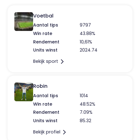
Voetbal
Aantal tips
9797
Win rate
43.88%
Rendement
10,61%
Units winst
2024.74
Bekijk sport
Robin
Aantal tips
1014
Win rate
48.52%
Rendement
7.09%
Units winst
85.32
Bekijk profiel