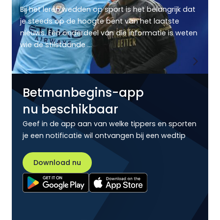
Bij het leren wedden op sport is het belangrijk dat
je steeds op de hoogte bent van het laatste
nieuws. Eén onderdeel van die informatie is weten
wie de stilstaande ...
Betmanbegins-app
nu beschikbaar
Geef in de app aan van welke tippers en sporten
je een notificatie wil ontvangen bij een wedtip
Download nu