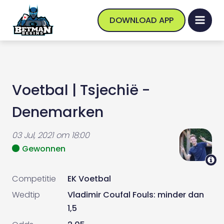
DOWNLOAD APP
Voetbal
|
Tsjechië -
Denemarken
03 Jul, 2021
om
18:00
Gewonnen
Competitie
EK Voetbal
Wedtip
Vladimir Coufal Fouls: minder dan
1,5