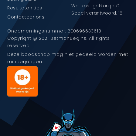
Wat kost gokken jou?
Resultaten tips
Speel verantwoord. 18+
Contacteer ons
Ondernemingsnummer: BE0696633610
Copyright @ 2021 BetmanBegins. All rights
reserved.
Deze boodschap mag niet gedeeld worden met
minderjarigen.