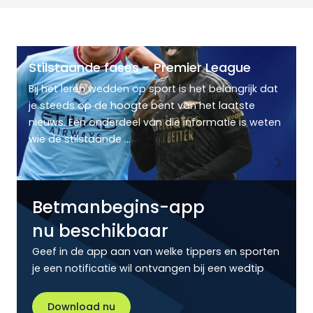
Stilstaande fases - Premier League
Bij het leren wedden op sport is het belangrijk dat
je steeds op de hoogte bent van het laatste
nieuws. Eén onderdeel van die informatie is weten
wie de stilstaande ...
Betmanbegins-app
nu beschikbaar
Geef in de app aan van welke tippers en sporten
je een notificatie wil ontvangen bij een wedtip
Download nu