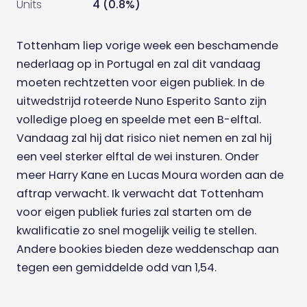
Units
4 (0.8%)
Tottenham liep vorige week een beschamende
nederlaag op in Portugal en zal dit vandaag
moeten rechtzetten voor eigen publiek. In de
uitwedstrijd roteerde Nuno Esperito Santo zijn
volledige ploeg en speelde met een B-elftal.
Vandaag zal hij dat risico niet nemen en zal hij
een veel sterker elftal de wei insturen. Onder
meer Harry Kane en Lucas Moura worden aan de
aftrap verwacht. Ik verwacht dat Tottenham
voor eigen publiek furies zal starten om de
kwalificatie zo snel mogelijk veilig te stellen.
Andere bookies bieden deze weddenschap aan
tegen een gemiddelde odd van 1,54.