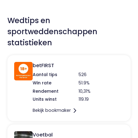
Wedtips en
sportweddenschappen
statistieken
betFIRST
Aantal tips
526
Win rate
51.9%
Rendement
10,31%
Units winst
119.19
Bekijk bookmaker
Voetbal