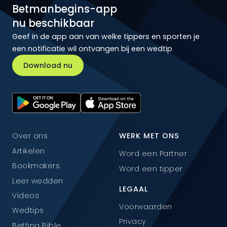
Betmanbegins-app
nu beschikbaar
Geef in de app aan van welke tippers en sporten je
een notificatie wil ontvangen bij een wedtip
Download nu
Over ons
WERK MET ONS
Artikelen
Word een Partner
Bookmakers
Word een tipper
Leer wedden
LEGAAL
Videos
Voorwaarden
Wedtips
Privacy
Betting Bible