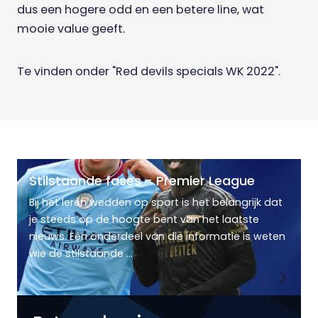
dus een hogere odd en een betere line, wat
mooie value geeft.
Te vinden onder "Red devils specials WK 2022".
Stilstaande fases - Premier League
Bij het leren wedden op sport is het belangrijk dat
je steeds op de hoogte bent van het laatste
nieuws. Eén onderdeel van die informatie is weten
wie de stilstaande ...