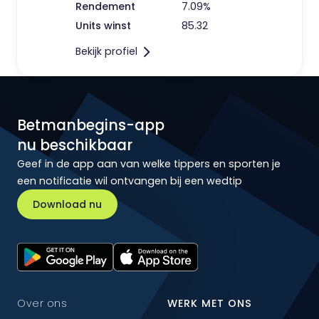
Rendement
7.09%
Units winst
85.32
Bekijk profiel
Betmanbegins-app
nu beschikbaar
Geef in de app aan van welke tippers en sporten je
een notificatie wil ontvangen bij een wedtip
Download nu
Over ons
WERK MET ONS