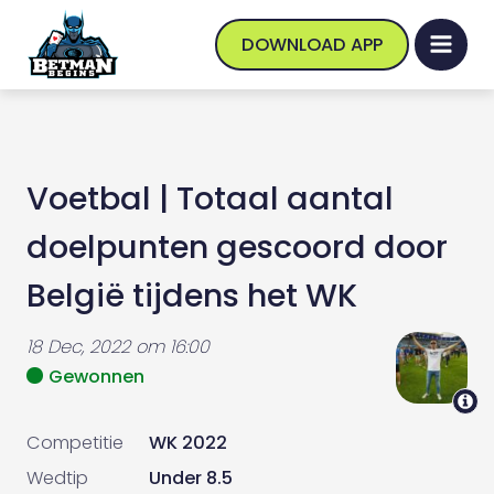
DOWNLOAD APP
Voetbal
|
Totaal aantal
doelpunten gescoord door
België tijdens het WK
18 Dec, 2022
om
16:00
Gewonnen
Competitie
WK 2022
Wedtip
Under 8.5