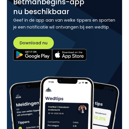
Betmanbegins-app
nu beschikbaar
Geef in de app aan van welke tippers en sporten
je een notificatie wil ontvangen bij een wedtip
Download nu