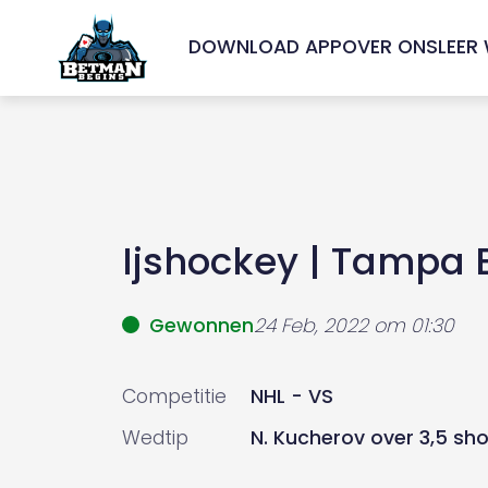
DOWNLOAD APP
OVER ONS
LEER
Ijshockey
|
Tampa B
Gewonnen
24 Feb, 2022
om
01:30
Competitie
NHL - VS
Wedtip
N. Kucherov over 3,5 sh