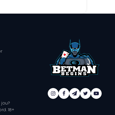
er
 jou?
rd. 18+