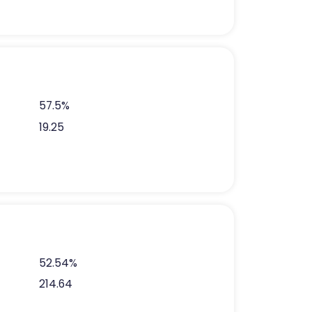
57.5%
19.25
52.54%
214.64