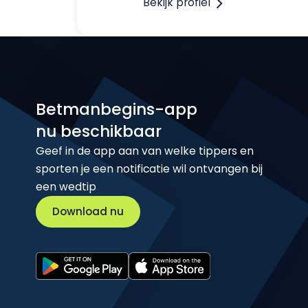
Bekijk profiel
Betmanbegins-app
nu beschikbaar
Geef in de app aan van welke tippers en
sporten je een notificatie wil ontvangen bij
een wedtip
Download nu