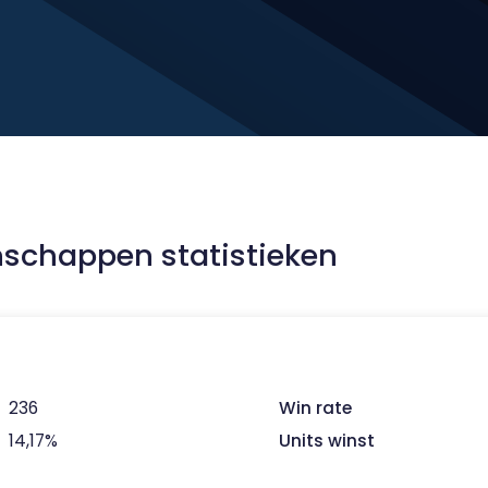
schappen statistieken
236
Win rate
14,17%
Units winst