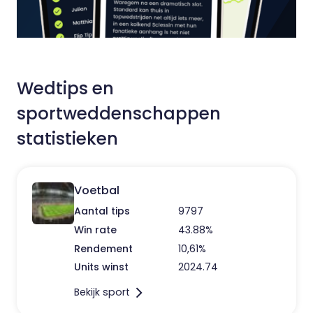
Wedtips en
sportweddenschappen
statistieken
Voetbal
Aantal tips
9797
Win rate
43.88%
Rendement
10,61%
Units winst
2024.74
Bekijk sport