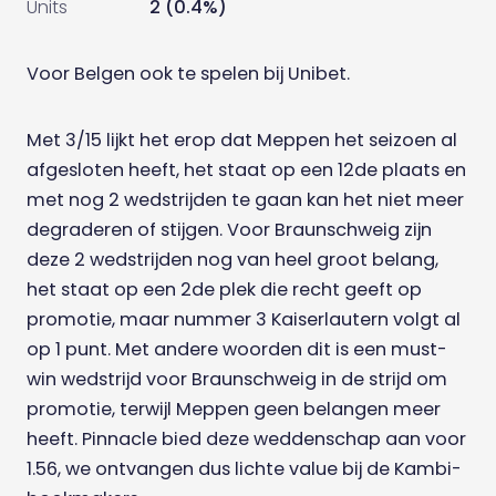
Units
2 (0.4%)
Voor Belgen ook te spelen bij Unibet.
Met 3/15 lijkt het erop dat Meppen het seizoen al
afgesloten heeft, het staat op een 12de plaats en
met nog 2 wedstrijden te gaan kan het niet meer
degraderen of stijgen. Voor Braunschweig zijn
deze 2 wedstrijden nog van heel groot belang,
het staat op een 2de plek die recht geeft op
promotie, maar nummer 3 Kaiserlautern volgt al
op 1 punt. Met andere woorden dit is een must-
win wedstrijd voor Braunschweig in de strijd om
promotie, terwijl Meppen geen belangen meer
heeft. Pinnacle bied deze weddenschap aan voor
1.56, we ontvangen dus lichte value bij de Kambi-