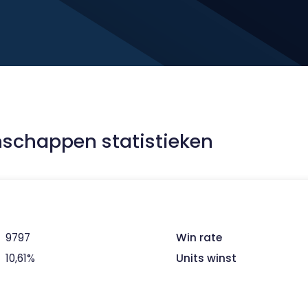
schappen statistieken
9797
Win rate
10,61%
Units winst