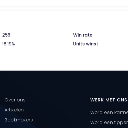
256
Win rate
18.19%
Units winst
Over ons
WERK MET ONS
Artikelen
Word een Partn
Bookmakers
Word een tipper