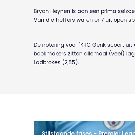
Bryan Heynen is aan een prima seizoen
Van die treffers waren er 7 uit open sp
De notering voor "KRC Genk scoort uit
bookmakers zitten allemaal (veel) lag
Ladbrokes (2,85).
Stilstaande fases - Premier Lea