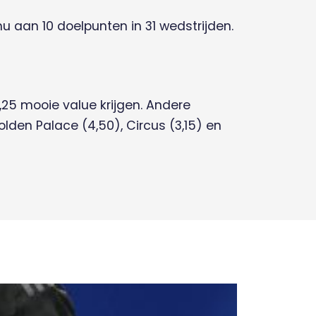
u aan 10 doelpunten in 31 wedstrijden.
,25 mooie value krijgen. Andere
lden Palace (4,50), Circus (3,15) en