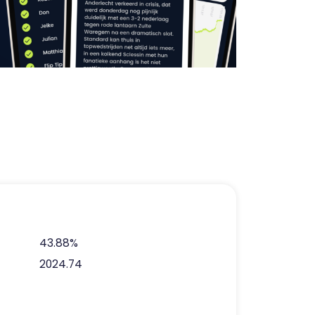
43.88%
2024.74