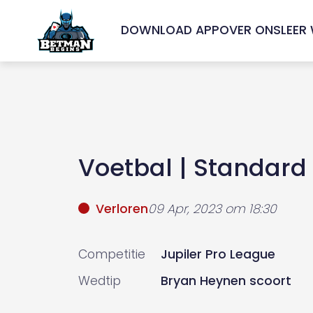
DOWNLOAD APP
OVER ONS
LEER
Voetbal
|
Standard
Verloren
09 Apr, 2023
om
18:30
Competitie
Jupiler Pro League
Wedtip
Bryan Heynen scoort