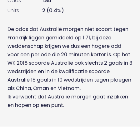
Odds
1.85
Units
2 (0.4%)
De odds dat Australië morgen niet scoort tegen
Frankrijk liggen gemiddeld op 1.71, bij deze
weddenschap krijgen we dus een hogere odd
voor een periode die 20 minuten korter is. Op het
WK 2018 scoorde Australië ook slechts 2 goals in 3
wedstrijden en in de kwalificatie scoorde
Australië 15 goals in 10 wedstrijden tegen ploegen
als China, Oman en Vietnam.
Ik verwacht dat Australië morgen gaat inzakken
en hopen op een punt.