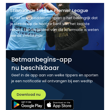
Stilstaande fases - Premier League
Bij het leren wedden op sport is het belangrijk dat
je steeds op de hoogte bent van het laatste
nieuws. Eén onderdeel van die informatie is weten
wie de stilstaande ...
Betmanbegins-app
nu beschikbaar
Geef in de app aan van welke tippers en sporten
je een notificatie wil ontvangen bij een wedtip
Download nu