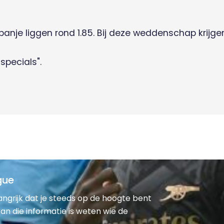
panje liggen rond 1.85. Bij deze weddenschap krij
specials".
gue
langrijk dat je steeds op de hoogte bent
an die informatie is weten wie de