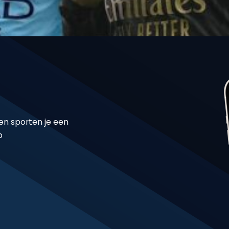
en sporten je een
p