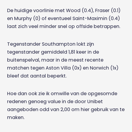
De huidige voorlinie met Wood (0.4), Fraser (0.1)
en Murphy (0) of eventueel Saint-Maximin (0.4)
laat zich veel minder snel op offside betrappen.
Tegenstander Southampton lokt zijn
tegenstander gemiddeld 1,81 keer in de
buitenspelval, maar in de meest recente
matchen tegen Aston Villa (0x) en Norwich (1x)
bleef dat aantal beperkt.
Hoe dan ook zie ik omwille van de opgesomde
redenen genoeg value in de door Unibet
aangeboden odd van 2,00 om hier gebruik van te
maken.