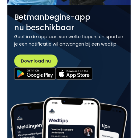
Betmanbegins-app
nu beschikbaar
Geef in de app aan van welke tippers en sporten
je een notificatie wil ontvangen bij een wedtip
Download nu