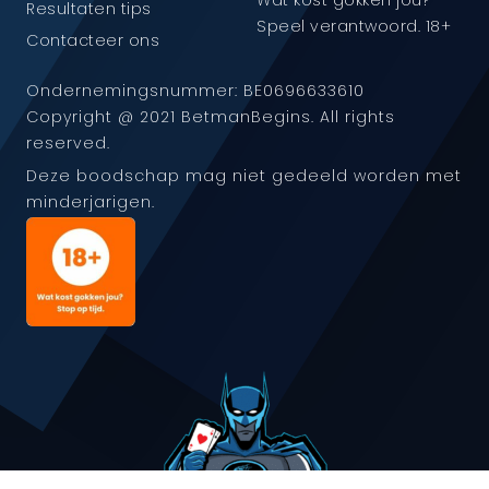
Wat kost gokken jou?
Resultaten tips
Speel verantwoord. 18+
Contacteer ons
Ondernemingsnummer: BE0696633610
Copyright @ 2021 BetmanBegins. All rights
reserved.
Deze boodschap mag niet gedeeld worden met
minderjarigen.