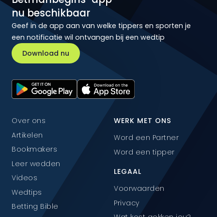
nu beschikbaar
Geef in de app aan van welke tippers en sporten je
een notificatie wil ontvangen bij een wedtip
Download nu
Over ons
WERK MET ONS
Artikelen
Word een Partner
Bookmakers
Word een tipper
Leer wedden
LEGAAL
Videos
Voorwaarden
Wedtips
Privacy
Betting Bible