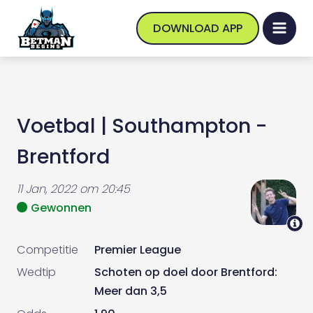
DOWNLOAD APP
Voetbal
|
Southampton -
Brentford
11 Jan, 2022
om
20:45
Gewonnen
Competitie
Premier League
Wedtip
Schoten op doel door Brentford:
Meer dan 3,5