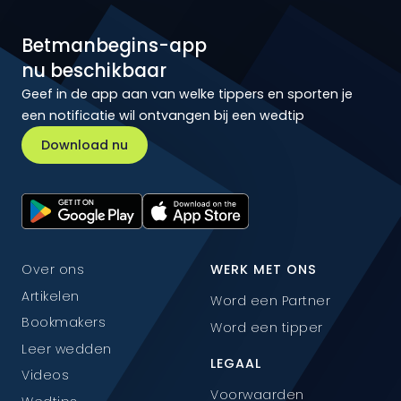
Betmanbegins-app
nu beschikbaar
Geef in de app aan van welke tippers en sporten je
een notificatie wil ontvangen bij een wedtip
Download nu
Over ons
WERK MET ONS
Artikelen
Word een Partner
Bookmakers
Word een tipper
Leer wedden
LEGAAL
Videos
Voorwaarden