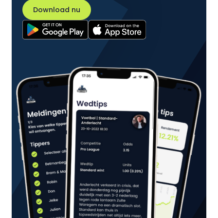
Download nu