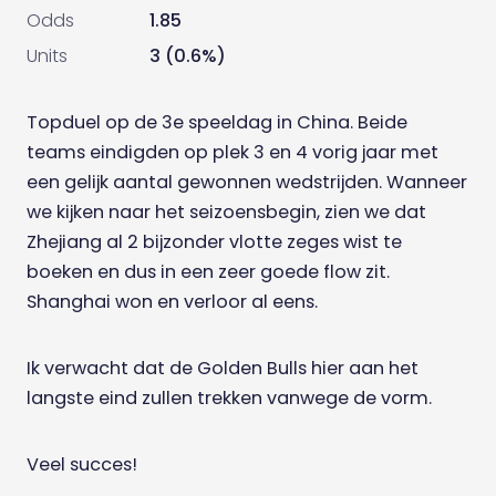
Odds
1.85
Units
3 (0.6%)
Topduel op de 3e speeldag in China. Beide
teams eindigden op plek 3 en 4 vorig jaar met
een gelijk aantal gewonnen wedstrijden. Wanneer
we kijken naar het seizoensbegin, zien we dat
Zhejiang al 2 bijzonder vlotte zeges wist te
boeken en dus in een zeer goede flow zit.
Shanghai won en verloor al eens.
Ik verwacht dat de Golden Bulls hier aan het
langste eind zullen trekken vanwege de vorm.
Veel succes!