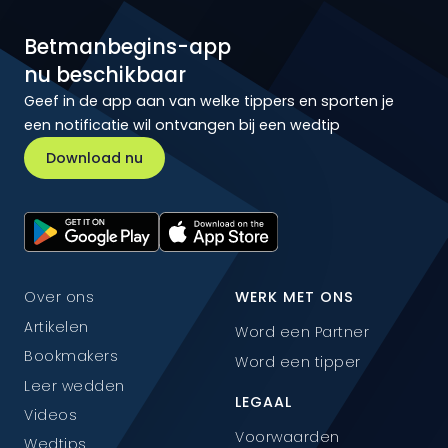
Betmanbegins-app
nu beschikbaar
Geef in de app aan van welke tippers en sporten je
een notificatie wil ontvangen bij een wedtip
Download nu
Over ons
WERK MET ONS
Artikelen
Word een Partner
Bookmakers
Word een tipper
Leer wedden
LEGAAL
Videos
Voorwaarden
Wedtips