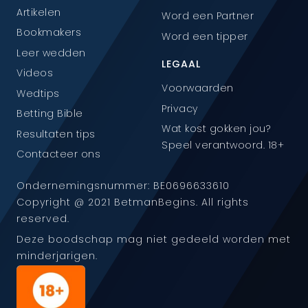
Artikelen
Word een Partner
Bookmakers
Word een tipper
Leer wedden
LEGAAL
Videos
Voorwaarden
Wedtips
Privacy
Betting Bible
Wat kost gokken jou?
Resultaten tips
Speel verantwoord. 18+
Contacteer ons
Ondernemingsnummer: BE0696633610
Copyright @ 2021 BetmanBegins. All rights
reserved.
Deze boodschap mag niet gedeeld worden met
minderjarigen.