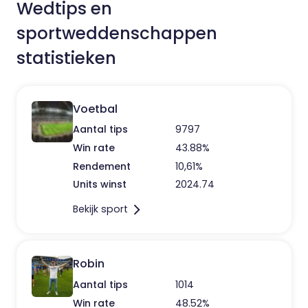
Wedtips en
sportweddenschappen
statistieken
Voetbal
Aantal tips
9797
Win rate
43.88%
Rendement
10,61%
Units winst
2024.74
Bekijk sport
Robin
Aantal tips
1014
Win rate
48.52%