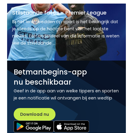
Stilstaande fases - Premier League
Bij het leren wedden op sport is het belangrijk dat
je steeds op de hoogte bent van het laatste
nieuws. Eén onderdeel van die informatie is weten
wie de stilstaande ...
Betmanbegins-app
nu beschikbaar
Geef in de app aan van welke tippers en sporten
je een notificatie wil ontvangen bij een wedtip
Download nu